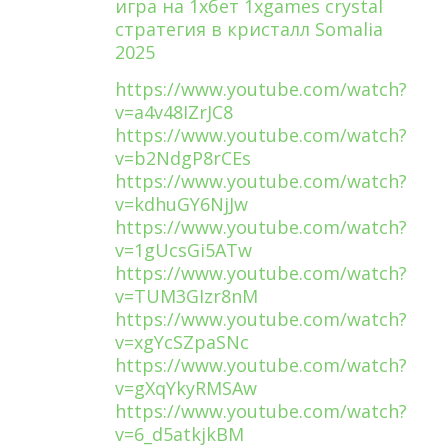
игра на 1хбет 1xgames crystal
стратегия в кристалл Somalia
2025
https://www.youtube.com/watch?
v=a4v48IZrJC8
https://www.youtube.com/watch?
v=b2NdgP8rCEs
https://www.youtube.com/watch?
v=kdhuGY6NjJw
https://www.youtube.com/watch?
v=1gUcsGi5ATw
https://www.youtube.com/watch?
v=TUM3GIzr8nM
https://www.youtube.com/watch?
v=xgYcSZpaSNc
https://www.youtube.com/watch?
v=gXqYkyRMSAw
https://www.youtube.com/watch?
v=6_d5atkjkBM