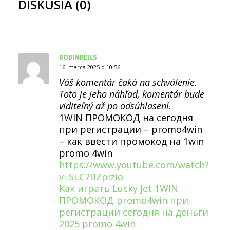
DISKUSIA (0)
ROBINREILS
16. marca 2025 o 10:56
Váš komentár čaká na schválenie.
Toto je jeho náhľad, komentár bude
viditeľný až po odsúhlasení.
1WIN ПРОМОКОД на сегодня
при регистрации – promo4win
– как ввести промокод на 1win
promo 4win
https://www.youtube.com/watch?
v=SLC7BZpIzio
Как играть Lucky Jet 1WIN
ПРОМОКОД promo4win при
регистрации сегодня на деньги
2025 promo 4win