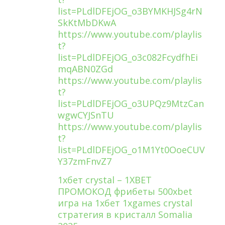
list=PLdlDFEjOG_o3BYMKHJSg4rN
SkKtMbDKwA
https://www.youtube.com/playlis
t?
list=PLdlDFEjOG_o3c082FcydfhEi
mqABN0ZGd
https://www.youtube.com/playlis
t?
list=PLdlDFEjOG_o3UPQz9MtzCan
wgwCYJSnTU
https://www.youtube.com/playlis
t?
list=PLdlDFEjOG_o1M1Yt0OoeCUV
Y37zmFnvZ7
1хбет crystal – 1XBET
ПРОМОКОД фрибеты 500xbet
игра на 1хбет 1xgames crystal
стратегия в кристалл Somalia