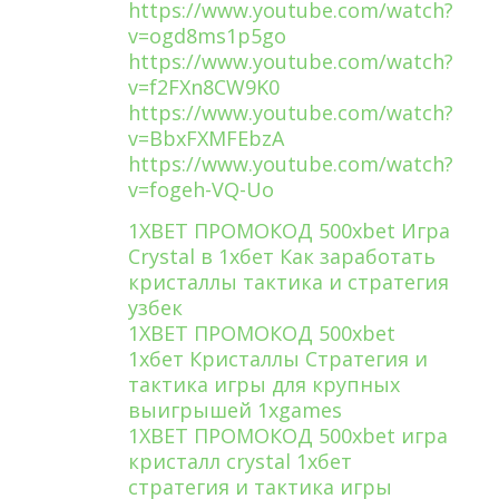
https://www.youtube.com/watch?
v=ogd8ms1p5go
https://www.youtube.com/watch?
v=f2FXn8CW9K0
https://www.youtube.com/watch?
v=BbxFXMFEbzA
https://www.youtube.com/watch?
v=fogeh-VQ-Uo
1XBET ПРОМОКОД 500xbet Игра
Crystal в 1хбет Как заработать
кристаллы тактика и стратегия
узбек
1XBET ПРОМОКОД 500xbet
1хбет Кристаллы Стратегия и
тактика игры для крупных
выигрышей 1xgames
1XBET ПРОМОКОД 500xbet игра
кристалл crystal 1хбет
стратегия и тактика игры