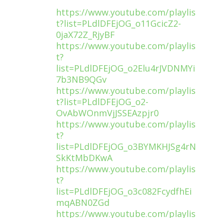
https://www.youtube.com/playlis
t?list=PLdlDFEjOG_o11GcicZ2-
0jaX72Z_RjyBF
https://www.youtube.com/playlis
t?
list=PLdlDFEjOG_o2Elu4rJVDNMYi
7b3NB9QGv
https://www.youtube.com/playlis
t?list=PLdlDFEjOG_o2-
OvAbWOnmVjJSSEAzpjr0
https://www.youtube.com/playlis
t?
list=PLdlDFEjOG_o3BYMKHJSg4rN
SkKtMbDKwA
https://www.youtube.com/playlis
t?
list=PLdlDFEjOG_o3c082FcydfhEi
mqABN0ZGd
https://www.youtube.com/playlis