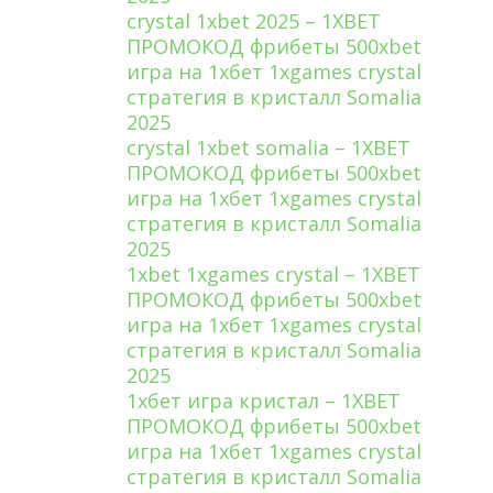
crystal 1xbet 2025 – 1XBET
ПРОМОКОД фрибеты 500xbet
игра на 1хбет 1xgames crystal
стратегия в кристалл Somalia
2025
crystal 1xbet somalia – 1XBET
ПРОМОКОД фрибеты 500xbet
игра на 1хбет 1xgames crystal
стратегия в кристалл Somalia
2025
1xbet 1xgames crystal – 1XBET
ПРОМОКОД фрибеты 500xbet
игра на 1хбет 1xgames crystal
стратегия в кристалл Somalia
2025
1хбет игра кристал – 1XBET
ПРОМОКОД фрибеты 500xbet
игра на 1хбет 1xgames crystal
стратегия в кристалл Somalia