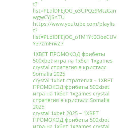
t?
list=PLdlDFEjOG_o3UPQz9MtzCan
wgwCYJSnTU
https://www.youtube.com/playlis
t?
list=PLdlDFEjOG_o1M1Yt0OoeCUV
Y37zmFnvZ7
1XBET ПРОМОКОД фрибеты
500xbet игра на 1хбет 1xgames
crystal стратегия в кристалл
Somalia 2025
crystal 1xbet стратегия – 1XBET
ПРОМОКОД фрибеты 500xbet
игра на 1хбет 1xgames crystal
стратегия в кристалл Somalia
2025
crystal 1xbet 2025 – 1XBET
ПРОМОКОД фрибеты 500xbet
игра на 1хбет 1xgames crystal