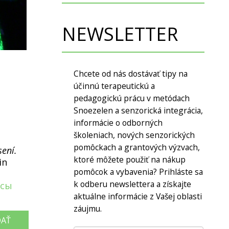
NEWSLETTER
Chcete od nás dostávať tipy na
účinnú terapeutickú a
pedagogickú prácu v metódach
Snoezelen a senzorická integrácia,
informácie o odborných
školeniach, nových senzorických
pomôckach a grantových výzvach,
sení.
ktoré môžete použiť na nákup
in
pomôcok a vybavenia? Prihláste sa
k odberu newslettera a získajte
усы
aktuálne informácie z Vašej oblasti
záujmu.
AŤ