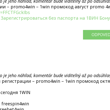
o je jeho náhľad, komentár bude viditeľný až po odsúhla
 – promo4win – 1win промокод август promo 4
v=FFCTFGckIbs
Зарегистрироваться без паспорта на 1ВИН Бон
ODPOVED
o je jeho náhľad, komentár bude viditeľný až po odsúhla
регистрации – promo4win – 1win промокод окт
сегодня 1WIN
freespin4win
reebet4win