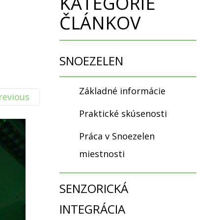
KATEGÓRIE
ČLÁNKOV
SNOEZELEN
Základné informácie
revious
Praktické skúsenosti
Práca v Snoezelen
miestnosti
SENZORICKÁ
INTEGRÁCIA