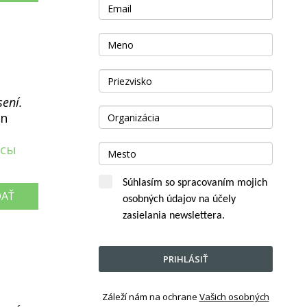
sení.
in
усы
Súhlasím so spracovaním mojich
AŤ
osobných údajov na účely
zasielania newslettera.
PRIHLÁSIŤ
Záleží nám na ochrane
Vašich osobných