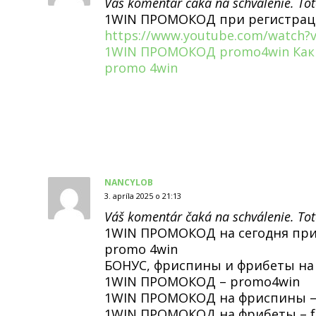
Váš komentár čaká na schválenie. Tot
1WIN ПРОМОКОД при регистрации
https://www.youtube.com/watch?
1WIN ПРОМОКОД promo4win Как 
promo 4win
NANCYLOB
3. apríla 2025 o 21:13
Váš komentár čaká na schválenie. Tot
1WIN ПРОМОКОД на сегодня при 
promo 4win
БОНУС, фриспины и фрибеты на 
1WIN ПРОМОКОД – promo4win
1WIN ПРОМОКОД на фриспины – 
1WIN ПРОМОКОД на фрибеты – f