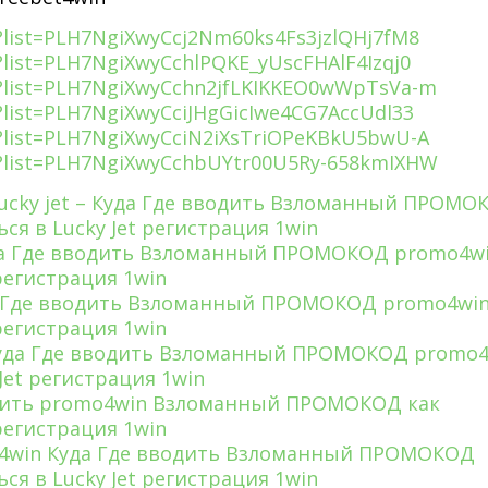
t?list=PLH7NgiXwyCcj2Nm60ks4Fs3jzlQHj7fM8
t?list=PLH7NgiXwyCchlPQKE_yUscFHAlF4Izqj0
st?list=PLH7NgiXwyCchn2jfLKIKKEO0wWpTsVa-m
t?list=PLH7NgiXwyCciJHgGicIwe4CG7AccUdl33
t?list=PLH7NgiXwyCciN2iXsTriOPeKBkU5bwU-A
st?list=PLH7NgiXwyCchbUYtr00U5Ry-658kmIXHW
lucky jet – Куда Где вводить Взломанный ПРОМО
ся в Lucky Jet регистрация 1win
Куда Где вводить Взломанный ПРОМОКОД promo4wi
регистрация 1win
а Где вводить Взломанный ПРОМОКОД promo4win
регистрация 1win
 Куда Где вводить Взломанный ПРОМОКОД promo4
Jet регистрация 1win
дить promo4win Взломанный ПРОМОКОД как
регистрация 1win
o4win Куда Где вводить Взломанный ПРОМОКОД
ся в Lucky Jet регистрация 1win