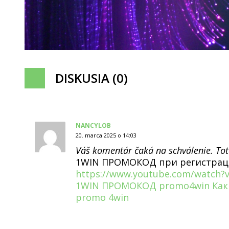
DISKUSIA (0)
NANCYLOB
20. marca 2025 o 14:03
Váš komentár čaká na schválenie. Tot
1WIN ПРОМОКОД при регистраци
https://www.youtube.com/watch?
1WIN ПРОМОКОД promo4win Как 
promo 4win