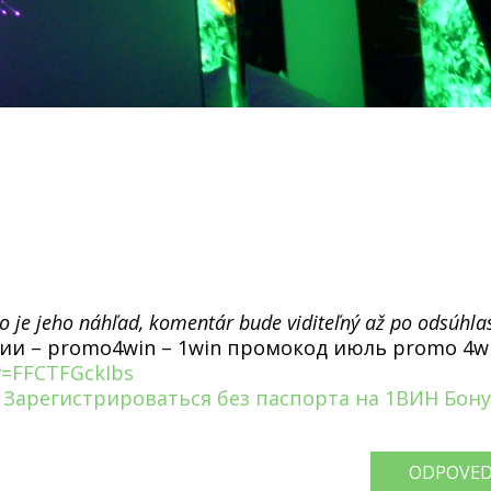
o je jeho náhľad, komentár bude viditeľný až po odsúhla
и – promo4win – 1win промокод июль promo 4w
v=FFCTFGckIbs
Зарегистрироваться без паспорта на 1ВИН Бон
ODPOVED