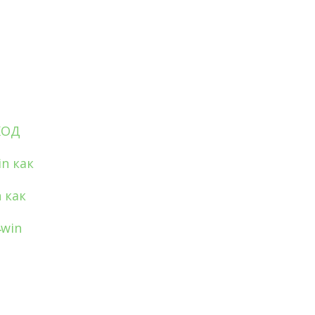
КОД
n как
 как
win