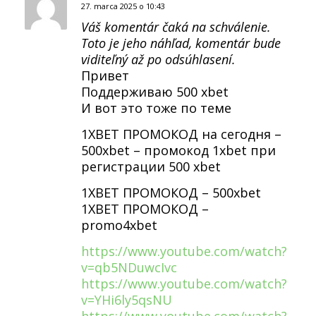
27. marca 2025 o 10:43
Váš komentár čaká na schválenie.
Toto je jeho náhľad, komentár bude
viditeľný až po odsúhlasení.
Привет
Поддерживаю 500 xbet
И вот это тоже по теме
1XBET ПРОМОКОД на сегодня –
500xbet – промокод 1xbet при
регистрации 500 xbet
1XBET ПРОМОКОД – 500xbet
1XBET ПРОМОКОД –
promo4xbet
https://www.youtube.com/watch?
v=qb5NDuwcIvc
https://www.youtube.com/watch?
v=YHi6ly5qsNU