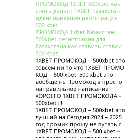
ПРОМОКОД 1XBET 500xbet как
снять деньги 1ХБЕТ Казахстан
идентификация регистрация
500 xbet
ПРОМОКОД 1xbet Казахстан
500xbet регистрация для
Казахстана как ставить ставки
500 xbet
1XBET ПРОМОКОД – 500xbet это
совсем ни то что 1XBET ПРОМО
КОД – 500 xbet. 500 xbet это
вообще не Промокод а просто
направильное написание
ХОРОЕГО 1XBET ПРОМОКОДА –
500xbet !!!
1XBET ПРОМОКОД – 500xbet это
лучший на Сегодня 2024 – 2025
год промик прошу не путать с
1XBET ПРОМОКОД – 500 xbet –