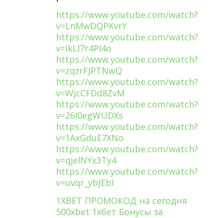
https://www.youtube.com/watch?
v=LnMwDQPKvrY
https://www.youtube.com/watch?
v=IkLl7r4PI4o
https://www.youtube.com/watch?
v=zqzrFJPTNwQ
https://www.youtube.com/watch?
v=WjcCFDd8ZvM
https://www.youtube.com/watch?
v=26I0egWUDXs
https://www.youtube.com/watch?
v=1AxGduE7XNo
https://www.youtube.com/watch?
v=qjelNYx3Ty4
https://www.youtube.com/watch?
v=uvqr_ybJEbI
1XBET ПРОМОКОД на сегодня
500xbet 1хбет Бонусы за