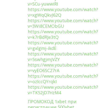
v=SCu-yuwwiRI
https://www.youtube.com/watch?
v=xgWqQkvJ62Q
https://www.youtube.com/watch?
v=3Wi8CEMObGU
https://www.youtube.com/watch?
v=k7rBdRJe3tQ
https://www.youtube.com/watch?
v=gxlgmj-ikdE
https://www.youtube.com/watch?
v=5swhgjmjVZY
https://www.youtube.com/watch?
v=vyEO6SC27rA
https://www.youtube.com/watch?
v=ozIccQYrqkI
https://www.youtube.com/watch?
v=TK52jD7HzM4
ПРОМОКОД 1xbet при
регистрации 500xbet