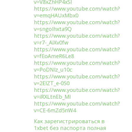
v=V8xZhHP4xSI
https://www.youtube.com/watch?
v=emqHAUxMbx0
https://www.youtube.com/watch?
v=sngoIhxta9Q
https://www.youtube.com/watch?
v=r7-_AiXv0fw
https://www.youtube.com/watch?
v=fEoAmeR6Le8
https://www.youtube.com/watch?
v=PoDNIz_u10c
https://www.youtube.com/watch?
v=2EIZT_e-0S0
https://www.youtube.com/watch?
v=iRXLtnEb_MI
https://www.youtube.com/watch?
v=CE-6mZd5nW4
Как зарегистрироваться в
1xbet без паспорта полная