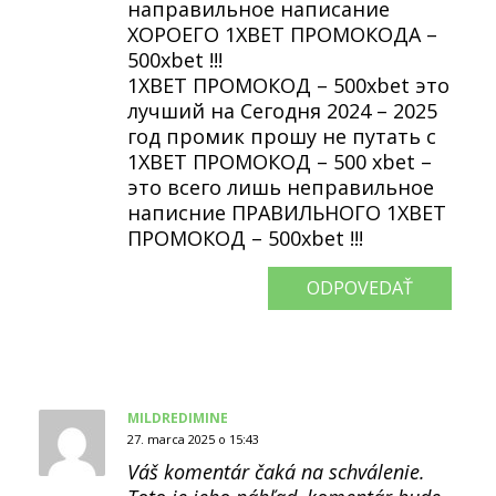
направильное написание
ХОРОЕГО 1XBET ПРОМОКОДА –
500xbet !!!
1XBET ПРОМОКОД – 500xbet это
лучший на Сегодня 2024 – 2025
год промик прошу не путать с
1XBET ПРОМОКОД – 500 xbet –
это всего лишь неправильное
написние ПРАВИЛЬНОГО 1XBET
ПРОМОКОД – 500xbet !!!
ODPOVEDAŤ
MILDREDIMINE
27. marca 2025 o 15:43
Váš komentár čaká na schválenie.