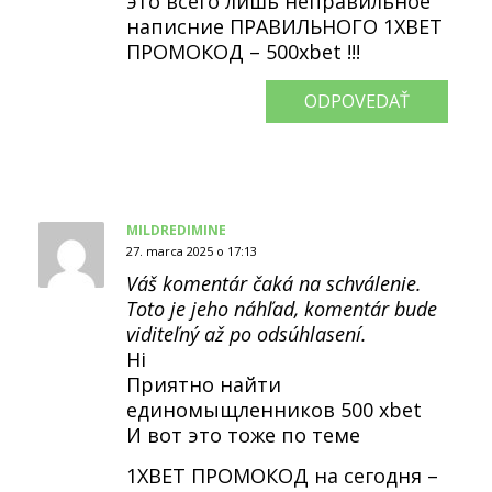
это всего лишь неправильное
написние ПРАВИЛЬНОГО 1XBET
ПРОМОКОД – 500xbet !!!
ODPOVEDAŤ
MILDREDIMINE
27. marca 2025 o 17:13
Váš komentár čaká na schválenie.
Toto je jeho náhľad, komentár bude
viditeľný až po odsúhlasení.
Hi
Приятно найти
единомыщленников 500 xbet
И вот это тоже по теме
1XBET ПРОМОКОД на сегодня –