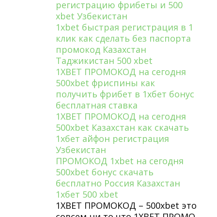
регистрацию фрибеты и 500
xbet Узбекистан
1xbet быстрая регистрация в 1
клик как сделать без паспорта
промокод Казахстан
Таджикистан 500 xbet
1XBET ПРОМОКОД на сегодня
500xbet фриспины как
получить фрибет в 1хбет бонус
бесплатная ставка
1XBET ПРОМОКОД на сегодня
500xbet Казахстан как скачать
1хбет айфон регистрация
Узбекистан
ПРОМОКОД 1xbet на сегодня
500xbet бонус скачать
бесплатно Россия Казахстан
1хбет 500 xbet
1XBET ПРОМОКОД – 500xbet это
совсем ни то что 1XBET ПРОМО