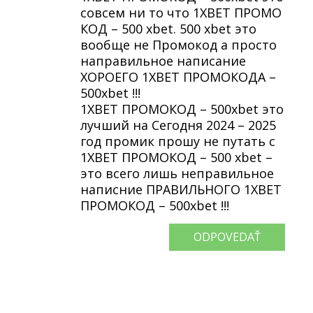
совсем ни то что 1XBET ПРОМО
КОД – 500 xbet. 500 xbet это
вообще не Промокод а просто
направильное написание
ХОРОЕГО 1XBET ПРОМОКОДА –
500xbet !!!
1XBET ПРОМОКОД – 500xbet это
лучший на Сегодня 2024 – 2025
год промик прошу не путать с
1XBET ПРОМОКОД – 500 xbet –
это всего лишь неправильное
написние ПРАВИЛЬНОГО 1XBET
ПРОМОКОД – 500xbet !!!
ODPOVEDAŤ