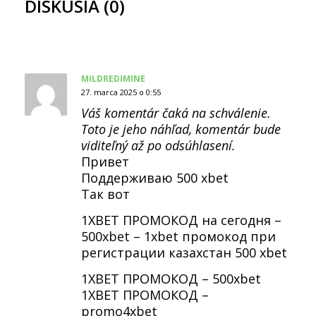
DISKUSIA (0)
MILDREDIMINE
27. marca 2025 o 0:55
Váš komentár čaká na schválenie.
Toto je jeho náhľad, komentár bude
viditeľný až po odsúhlasení.
Привет
Поддерживаю 500 xbet
Так вот
1XBET ПРОМОКОД на сегодня –
500xbet – 1xbet промокод при
регистрации казахстан 500 xbet
1XBET ПРОМОКОД – 500xbet
1XBET ПРОМОКОД –
promo4xbet