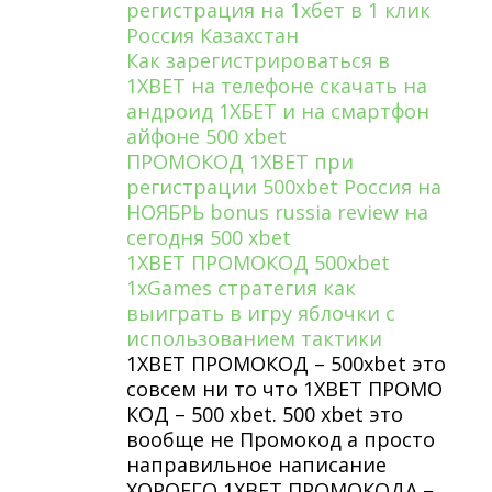
регистрация на 1хбет в 1 клик
Россия Казахстан
Как зарегистрироваться в
1XBET на телефоне скачать на
андроид 1ХБЕТ и на смартфон
айфоне 500 xbet
ПРОМОКОД 1XBET при
регистрации 500xbet Россия на
НОЯБРЬ bonus russia review на
сегодня 500 xbet
1XBET ПРОМОКОД 500xbet
1xGames стратегия как
выиграть в игру яблочки с
использованием тактики
1XBET ПРОМОКОД – 500xbet это
совсем ни то что 1XBET ПРОМО
КОД – 500 xbet. 500 xbet это
вообще не Промокод а просто
направильное написание
ХОРОЕГО 1XBET ПРОМОКОДА –