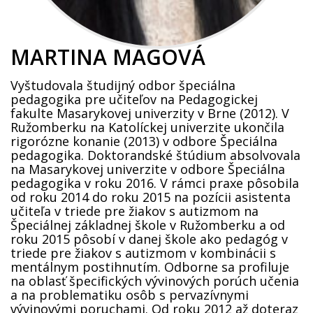
MARTINA MAGOVÁ
Vyštudovala študijný odbor špeciálna
pedagogika pre učiteľov na Pedagogickej
fakulte Masarykovej univerzity v Brne (2012). V
Ružomberku na Katolíckej univerzite ukončila
rigorózne konanie (2013) v odbore Špeciálna
pedagogika. Doktorandské štúdium absolvovala
na Masarykovej univerzite v odbore Špeciálna
pedagogika v roku 2016. V rámci praxe pôsobila
od roku 2014 do roku 2015 na pozícii asistenta
učiteľa v triede pre žiakov s autizmom na
Špeciálnej základnej škole v Ružomberku a od
roku 2015 pôsobí v danej škole ako pedagóg v
triede pre žiakov s autizmom v kombinácii s
mentálnym postihnutím. Odborne sa profiluje
na oblasť špecifických vývinových porúch učenia
a na problematiku osôb s pervazívnymi
vývinovými poruchami. Od roku 2012 až doteraz