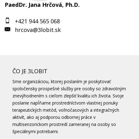
PaedDr. Jana Hrčová, Ph.D.
+421 944 565 068
hrcova@3lobit.sk
ČO JE 3LOBIT
Sme organizáciou, ktorej poslaním je poskytovať
spoločensky prospešné služby pre osoby so zdravotným
znevýhodnením s cieľom zlepšiť kvalitu ich života. Svoje
poslanie napĺňame prostredníctvom vlastnej ponuky
terapeutických metód, voľnočasových a integračných
aktivít, ako aj podporou odbornej práce v
multisenzorickom prostredí zameranej na osoby so
špeciálnymi potrebami.