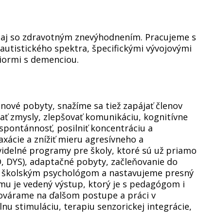
ia aj so zdravotným znevýhodnením. Pracujeme s
autistického spektra, špecifickými vývojovými
iormi s demenciou.
inové pobyty, snažíme sa tiež zapájať členov
ať zmysly, zlepšovať komunikáciu, kognitívne
 spontánnosť, posilniť koncentráciu a
laxácie a znížiť mieru agresívneho a
idelné programy pre školy, ktoré sú už priamo
, DYS), adaptačné pobyty, začleňovanie do
 školským psychológom a nastavujeme presný
u je vedený výstup, ktorý je s pedagógom i
ovárame na ďalšom postupe a práci v
nu stimuláciu, terapiu senzorickej integrácie,