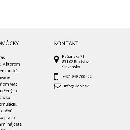
OMÔCKY
KONTAKT
Račianska 71
vás
831 02 Bratislava
k, v ktorom
Slovensko
enzorické,
+421 949 788 452
ávacie
 ňom viac
info@3lobit.sk
 určených
orickú
timuláciu,
scenčnú
kú prácu.
nimi nájdete