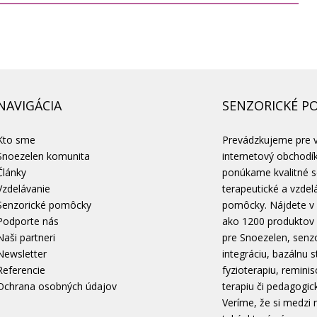
NAVIGÁCIA
SENZORICKÉ P
Kto sme
Prevádzkujeme pre 
Snoezelen komunita
internetový obchodí
Články
ponúkame kvalitné s
Vzdelávanie
terapeutické a vzdel
Senzorické pomôcky
pomôcky. Nájdete v
Podporte nás
ako 1200 produktov
Naši partneri
pre Snoezelen, senz
Newsletter
integráciu, bazálnu s
Referencie
fyzioterapiu, remini
Ochrana osobných údajov
terapiu či pedagogic
Veríme, že si medzi 