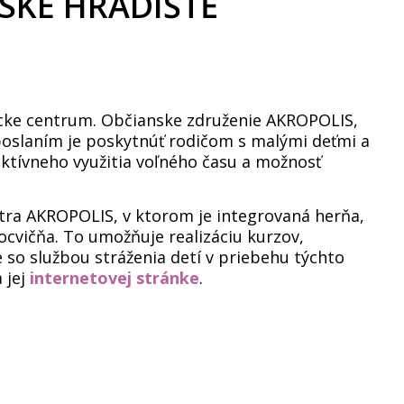
RSKÉ HRADIŠTĚ
nícke centrum. Občianske združenie AKROPOLIS,
j poslaním je poskytnúť rodičom s malými deťmi a
ktívneho využitia voľného času a možnosť
tra AKROPOLIS, v ktorom je integrovaná herňa,
ocvičňa. To umožňuje realizáciu kurzov,
so službou stráženia detí v priebehu týchto
a jej
internetovej stránke
.