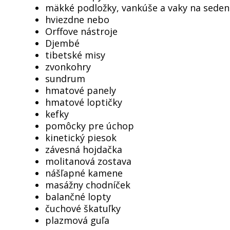
mäkké podložky, vankúše a vaky na sedeni
hviezdne nebo
Orffove nástroje
Djembé
tibetské misy
zvonkohry
sundrum
hmatové panely
hmatové loptičky
kefky
pomôcky pre úchop
kinetický piesok
závesná hojdačka
molitanová zostava
nášľapné kamene
masážny chodníček
balančné lopty
čuchové škatuľky
plazmová guľa