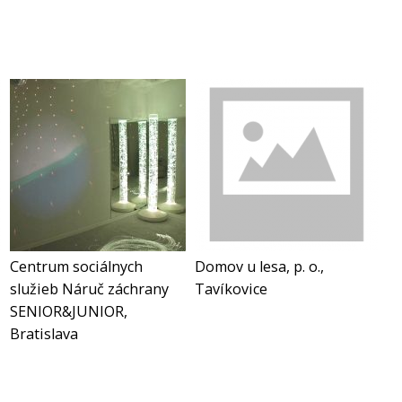
Centrum sociálnych
Domov u lesa, p. o.,
služieb Náruč záchrany
Tavíkovice
SENIOR&JUNIOR,
Bratislava