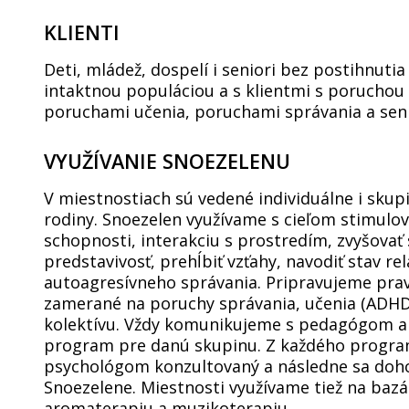
KLIENTI
Deti, mládež, dospelí i seniori bez postihnut
intaktnou populáciou a s klientmi s poruchou 
poruchami učenia, poruchami správania a sen
VYUŽÍVANIE SNOEZELENU
V miestnostiach sú vedené individuálne i skup
rodiny. Snoezelen využívame s cieľom stimulov
schopnosti, interakciu s prostredím, zvyšovať
predstavivosť, prehĺbiť vzťahy, navodiť stav re
autoagresívneho správania. Pripravujeme prav
zamerané na poruchy správania, učenia (ADHD
kolektívu. Vždy komunikujeme s pedagógom a
program pre danú skupinu. Z každého program
psychológom konzultovaný a následne sa doh
Snoezelene. Miestnosti využívame tiež na bazál
aromaterapiu a muzikoterapiu.