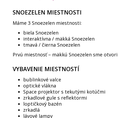
SNOEZELEN MIESTNOSTI
Máme 3 Snoezelen miestnosti:
biela Snoezelen
interaktívna / mäkká Snoezelen
tmavá / čierna Snoezelen
Prvú miestnosť – mäkkú Snoezelen sme otvoril
VYBAVENIE MIESTNOSTÍ
bublinkové valce
optické vlákna
Space projektor s tekutými kotúčmi
zrkadlové gule s reflektormi
loptičkový bazén
zrkadlá
lávové lampy