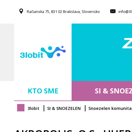
S
Račianska 75, 831 02 Bratislava, Slovensko
info@3l
k
i
p
t
o
m
a
i
n
c
o
KTO SME
SI & SNOE
n
t
e
3lobit
SI & SNOEZELEN
Snoezelen komunita
n
t