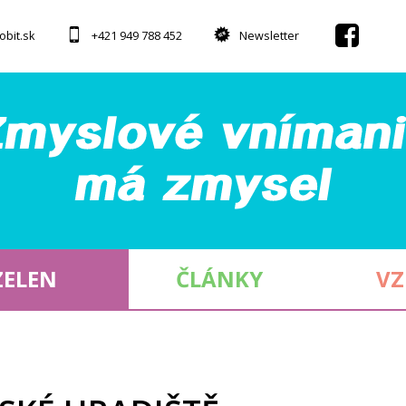
obit.sk
+421 949 788 452
Newsletter
ZELEN
ČLÁNKY
VZ