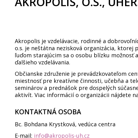
AKROPOLIS, O.S., UHE
Akropolis je vzdelávacie, rodinné a dobrovoľ
o.s. je neštátna nezisková organizácia, ktore
ľuďom starajúcim sa o osobu blízku možnosť a
ďalšieho vzdelávania.
Občianske združenie je prevádzkovateľom cen
miestnosť pre kreatívne činnosti, učebňa a tel
seminárov a prednášok pre dospelých súčasne 
aktivít. Viac informácií o organizácii nájdete n
KONTAKTNÁ OSOBA
Bc. Bohdana Krystková, vedúca centra
E-mail:
info@akropolis-uh.cz