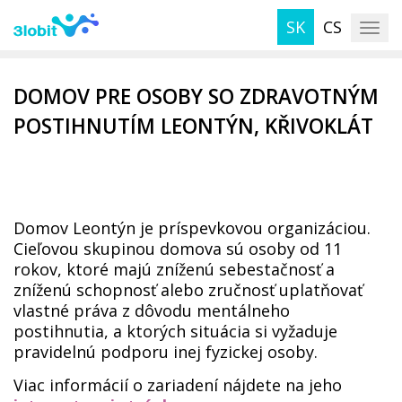
S
SK
CS
k
TOG
i
p
t
DOMOV PRE OSOBY SO ZDRAVOTNÝM
o
POSTIHNUTÍM LEONTÝN, KŘIVOKLÁT
m
a
i
n
c
Domov Leontýn je príspevkovou organizáciou.
o
Cieľovou skupinou domova sú osoby od 11
n
rokov, ktoré majú zníženú sebestačnosť a
t
zníženú schopnosť alebo zručnosť uplatňovať
e
vlastné práva z dôvodu mentálneho
n
postihnutia, a ktorých situácia si vyžaduje
t
pravidelnú podporu inej fyzickej osoby.
Viac informácií o zariadení nájdete na jeho