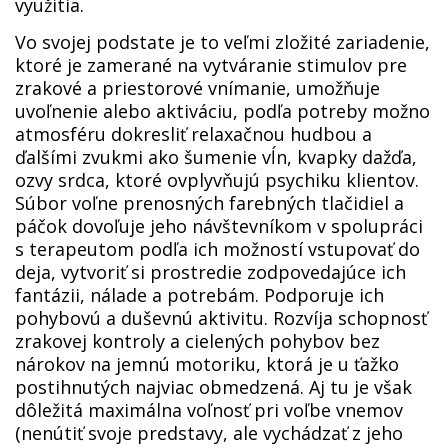
využitia.
Vo svojej podstate je to veľmi zložité zariadenie,
ktoré je zamerané na vytváranie stimulov pre
zrakové a priestorové vnímanie, umožňuje
uvoľnenie alebo aktiváciu, podľa potreby možno
atmosféru dokresliť relaxačnou hudbou a
ďalšími zvukmi ako šumenie vĺn, kvapky dažďa,
ozvy srdca, ktoré ovplyvňujú psychiku klientov.
Súbor voľne prenosných farebných tlačidiel a
páčok dovoľuje jeho návštevníkom v spolupráci
s terapeutom podľa ich možností vstupovať do
deja, vytvoriť si prostredie zodpovedajúce ich
fantázii, nálade a potrebám. Podporuje ich
pohybovú a duševnú aktivitu. Rozvíja schopnosť
zrakovej kontroly a cielených pohybov bez
nárokov na jemnú motoriku, ktorá je u ťažko
postihnutých najviac obmedzená. Aj tu je však
dôležitá maximálna voľnosť pri voľbe vnemov
(nenútiť svoje predstavy, ale vychádzať z jeho