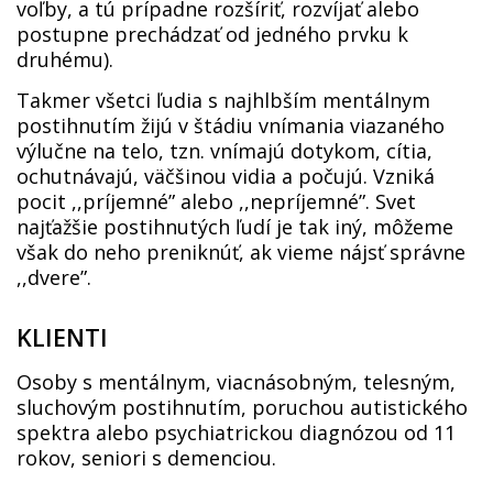
voľby, a tú prípadne rozšíriť, rozvíjať alebo
postupne prechádzať od jedného prvku k
druhému).
Takmer všetci ľudia s najhlbším mentálnym
postihnutím žijú v štádiu vnímania viazaného
výlučne na telo, tzn. vnímajú dotykom, cítia,
ochutnávajú, väčšinou vidia a počujú. Vzniká
pocit ,,príjemné” alebo ,,nepríjemné”. Svet
najťažšie postihnutých ľudí je tak iný, môžeme
však do neho preniknúť, ak vieme nájsť správne
,,dvere”.
KLIENTI
Osoby s mentálnym, viacnásobným, telesným,
sluchovým postihnutím, poruchou autistického
spektra alebo psychiatrickou diagnózou od 11
rokov, seniori s demenciou.