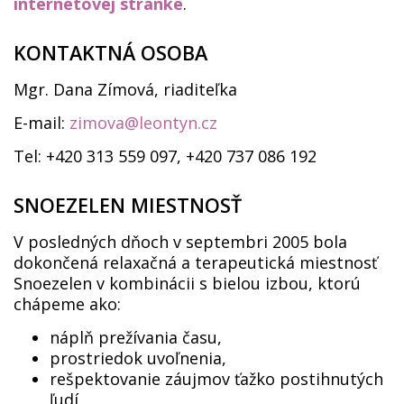
internetovej stránke
.
KONTAKTNÁ OSOBA
Mgr. Dana Zímová, riaditeľka
E-mail:
zimova@leontyn.cz
Tel: +420 313 559 097, +420 737 086 192
SNOEZELEN MIESTNOSŤ
V posledných dňoch v septembri 2005 bola
dokončená relaxačná a terapeutická miestnosť
Snoezelen v kombinácii s bielou izbou, ktorú
chápeme ako:
náplň prežívania času,
prostriedok uvoľnenia,
rešpektovanie záujmov ťažko postihnutých
ľudí,