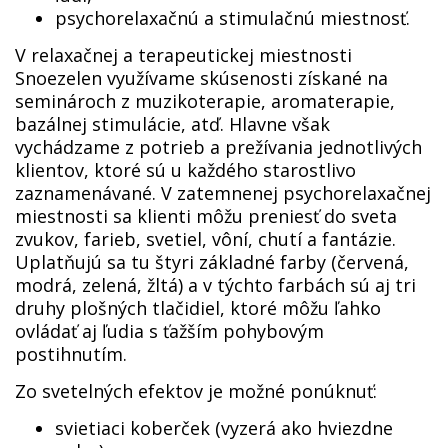
psychorelaxačnú a stimulačnú miestnosť.
V relaxačnej a terapeutickej miestnosti
Snoezelen využívame skúsenosti získané na
seminároch z muzikoterapie, aromaterapie,
bazálnej stimulácie, atď. Hlavne však
vychádzame z potrieb a prežívania jednotlivých
klientov, ktoré sú u každého starostlivo
zaznamenávané. V zatemnenej psychorelaxačnej
miestnosti sa klienti môžu preniesť do sveta
zvukov, farieb, svetiel, vôní, chutí a fantázie.
Uplatňujú sa tu štyri základné farby (červená,
modrá, zelená, žltá) a v týchto farbách sú aj tri
druhy plošných tlačidiel, ktoré môžu ľahko
ovládať aj ľudia s ťažším pohybovým
postihnutím.
Zo svetelných efektov je možné ponúknuť:
svietiaci koberček (vyzerá ako hviezdne