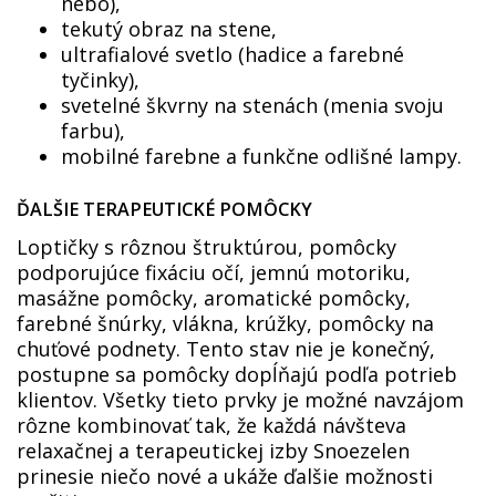
nebo),
tekutý obraz na stene,
ultrafialové svetlo (hadice a farebné
tyčinky),
svetelné škvrny na stenách (menia svoju
farbu),
mobilné farebne a funkčne odlišné lampy.
ĎALŠIE TERAPEUTICKÉ POMÔCKY
Loptičky s rôznou štruktúrou, pomôcky
podporujúce fixáciu očí, jemnú motoriku,
masážne pomôcky, aromatické pomôcky,
farebné šnúrky, vlákna, krúžky, pomôcky na
chuťové podnety. Tento stav nie je konečný,
postupne sa pomôcky dopĺňajú podľa potrieb
klientov. Všetky tieto prvky je možné navzájom
rôzne kombinovať tak, že každá návšteva
relaxačnej a terapeutickej izby Snoezelen
prinesie niečo nové a ukáže ďalšie možnosti