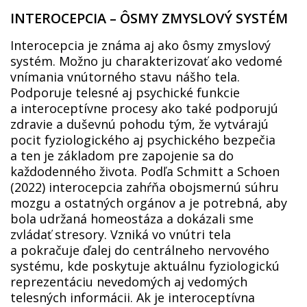
INTEROCEPCIA – ÔSMY ZMYSLOVÝ SYSTÉM
Interocepcia je známa aj ako ôsmy zmyslový
systém. Možno ju charakterizovať ako vedomé
vnímania vnútorného stavu nášho tela.
Podporuje telesné aj psychické funkcie
a interoceptívne procesy ako také podporujú
zdravie a duševnú pohodu tým, že vytvárajú
pocit fyziologického aj psychického bezpečia
a ten je základom pre zapojenie sa do
každodenného života. Podľa Schmitt a Schoen
(2022) interocepcia zahŕňa obojsmernú súhru
mozgu a ostatných orgánov a je potrebná, aby
bola udržaná homeostáza a dokázali sme
zvládať stresory. Vzniká vo vnútri tela
a pokračuje ďalej do centrálneho nervového
systému, kde poskytuje aktuálnu fyziologickú
reprezentáciu nevedomých aj vedomých
telesných informácii. Ak je interoceptívna