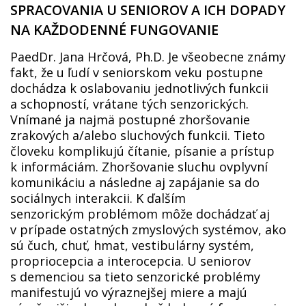
SPRACOVANIA U SENIOROV A ICH DOPADY
NA KAŽDODENNÉ FUNGOVANIE
PaedDr. Jana Hrčová, Ph.D. Je všeobecne známy
fakt, že u ľudí v seniorskom veku postupne
dochádza k oslabovaniu jednotlivých funkcii
a schopností, vrátane tých senzorických.
Vnímané ja najmä postupné zhoršovanie
zrakových a/alebo sluchových funkcii. Tieto
človeku komplikujú čítanie, písanie a prístup
k informáciám. Zhoršovanie sluchu ovplyvní
komunikáciu a následne aj zapájanie sa do
sociálnych interakcii. K ďalším
senzorickým problémom môže dochádzať aj
v prípade ostatných zmyslových systémov, ako
sú čuch, chuť, hmat, vestibulárny systém,
propriocepcia a interocepcia. U seniorov
s demenciou sa tieto senzorické problémy
manifestujú vo výraznejšej miere a majú