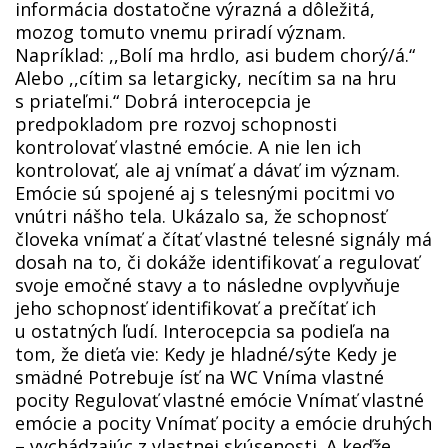
informácia dostatočne výrazná a dôležitá,
mozog tomuto vnemu priradí význam.
Napríklad: ,,Bolí ma hrdlo, asi budem chorý/á.“
Alebo ,,cítim sa letargicky, necítim sa na hru
s priateľmi.“ Dobrá interocepcia je
predpokladom pre rozvoj schopnosti
kontrolovať vlastné emócie. A nie len ich
kontrolovať, ale aj vnímať a dávať im význam.
Emócie sú spojené aj s telesnými pocitmi vo
vnútri nášho tela. Ukázalo sa, že schopnosť
človeka vnímať a čítať vlastné telesné signály má
dosah na to, či dokáže identifikovať a regulovať
svoje emočné stavy a to následne ovplyvňuje
jeho schopnosť identifikovať a prečítať ich
u ostatných ľudí. Interocepcia sa podieľa na
tom, že dieťa vie: Kedy je hladné/sýte Kedy je
smädné Potrebuje ísť na WC Vníma vlastné
pocity Regulovať vlastné emócie Vnímať vlastné
emócie a pocity Vnímať pocity a emócie druhých
– vychádzajúc z vlastnej skúsenosti. A keďže