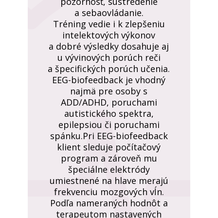
pozornosť, sústredenie
a sebaovládanie.
Tréning vedie i k zlepšeniu
intelektových výkonov
a dobré výsledky dosahuje aj
u vývinových porúch reči
a špecifických porúch učenia.
EEG-biofeedback je vhodný
najmä pre osoby s
ADD/ADHD, poruchami
autistického spektra,
epilepsiou či poruchami
spánku.Pri EEG-biofeedback
klient sleduje počítačový
program a zároveň mu
špeciálne elektródy
umiestnené na hlave merajú
frekvenciu mozgových vĺn.
Podľa nameraných hodnôt a
terapeutom nastavených