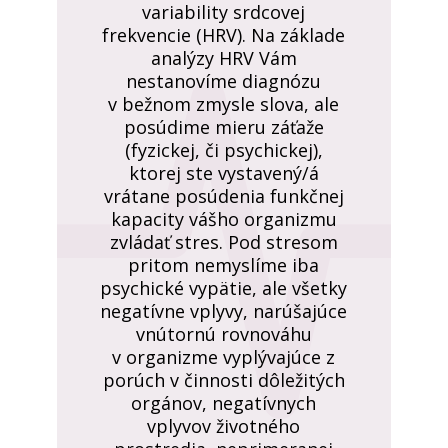
variability srdcovej
frekvencie (HRV). Na základe
analýzy HRV Vám
nestanovíme diagnózu
v bežnom zmysle slova, ale
posúdime mieru záťaže
(fyzickej, či psychickej),
ktorej ste vystavený/á
vrátane posúdenia funkčnej
kapacity vášho organizmu
zvládať stres. Pod stresom
pritom nemyslíme iba
psychické vypätie, ale všetky
negatívne vplyvy, narúšajúce
vnútornú rovnováhu
v organizme vyplývajúce z
porúch v činnosti dôležitých
orgánov, negatívnych
vplyvov životného