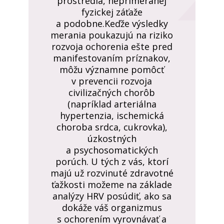
prostredia, neprimeranej
fyzickej záťaže
a podobne.Keďže výsledky
merania poukazujú na riziko
rozvoja ochorenia ešte pred
manifestovaním príznakov,
môžu významne pomôcť
v prevencii rozvoja
civilizačných chorôb
(napríklad arteriálna
hypertenzia, ischemická
choroba srdca, cukrovka),
úzkostných
a psychosomatických
porúch. U tých z vás, ktorí
majú už rozvinuté zdravotné
ťažkosti možeme na základe
analýzy HRV posúdiť, ako sa
dokáže váš organizmus
s ochorením vyrovnávať a