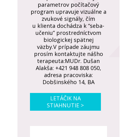
parametrov počítačový
program upravuje vizuálne a
zvukové signály, čím
u klienta dochádza k “seba-
učeniu” prostredníctvom
biologickej spätnej
väzby.V prípade záujmu
prosím kontaktujte nášho
terapeuta:MUDr. Dušan
Alakša: +421 948 808 050,
adresa pracoviska:
Dobšinského 14, BA
LETÁČIK NA
STIAHNUTIE >