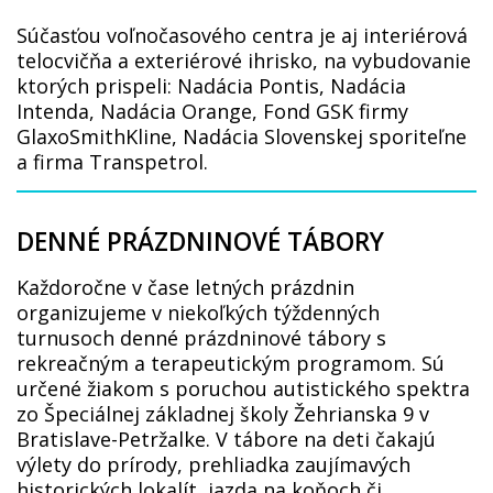
Súčasťou voľnočasového centra je aj interiérová
telocvičňa a exteriérové ihrisko, na vybudovanie
ktorých prispeli: Nadácia Pontis, Nadácia
Intenda, Nadácia Orange, Fond GSK firmy
GlaxoSmithKline, Nadácia Slovenskej sporiteľne
a firma Transpetrol.
DENNÉ PRÁZDNINOVÉ TÁBORY
Každoročne v čase letných prázdnin
organizujeme v niekoľkých týždenných
turnusoch denné prázdninové tábory s
rekreačným a terapeutickým programom. Sú
určené žiakom s poruchou autistického spektra
zo Špeciálnej základnej školy Žehrianska 9 v
Bratislave-Petržalke. V tábore na deti čakajú
výlety do prírody, prehliadka zaujímavých
historických lokalít, jazda na koňoch či