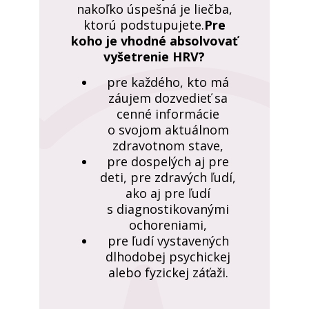
nakoľko úspešná je liečba,
ktorú podstupujete.
Pre
koho je vhodné absolvovať
vyšetrenie HRV?
pre každého, kto má
záujem dozvedieť sa
cenné informácie
o svojom aktuálnom
zdravotnom stave,
pre dospelých aj pre
deti, pre zdravých ľudí,
ako aj pre ľudí
s diagnostikovanými
ochoreniami,
pre ľudí vystavených
dlhodobej psychickej
alebo fyzickej záťaži.