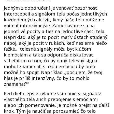
Jedným z doporučení je venovať pozornosť
interocepcii a signálom tela počas jednotlivých
každodenných aktivít, kedy naše telo môžeme
vnímať intenzívnejšie. Zameriavame sa na
jednotlivé pocity a tiež na jednotlivé časti tela.
Napríklad, aký je to pocit mať v ústach studený
nápoj, aký je pocit v rukách, keď nesieme niečo
ťažké… telesné signály môžu byť kľúčom
k emóciám a tak sa odporúča diskutovať
s dieťaťom o tom, čo by daný telesný signál
mohol znamenať, s akou emóciou by bolo
možné ho spojiť. Napríklad ,,počujem, že tvoj
hlas je príliš intenzívny, čo by to mohlo
znamenať?“
Keď dieťa lepšie zvládne všímanie si signálov
vlastného tela a ich prepojenie s emóciami
alebo ich pomenovanie, je možné prejsť na ďalší
krok. Tým je naučiť sa porozumieť, čo telo