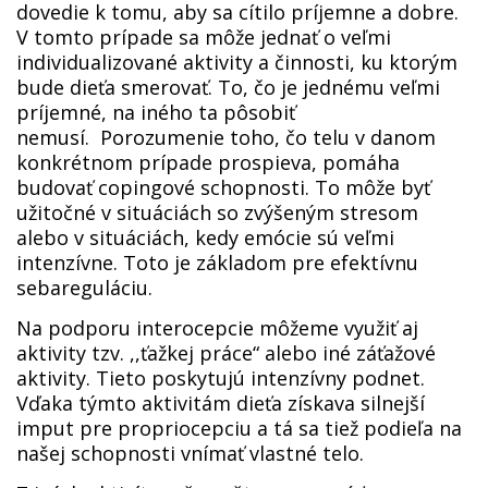
dovedie k tomu, aby sa cítilo príjemne a dobre.
V tomto prípade sa môže jednať o veľmi
individualizované aktivity a činnosti, ku ktorým
bude dieťa smerovať. To, čo je jednému veľmi
príjemné, na iného ta pôsobiť
nemusí. Porozumenie toho, čo telu v danom
konkrétnom prípade prospieva, pomáha
budovať copingové schopnosti. To môže byť
užitočné v situáciách so zvýšeným stresom
alebo v situáciách, kedy emócie sú veľmi
intenzívne. Toto je základom pre efektívnu
sebareguláciu.
Na podporu interocepcie môžeme využiť aj
aktivity tzv. ,,ťažkej práce“ alebo iné záťažové
aktivity. Tieto poskytujú intenzívny podnet.
Vďaka týmto aktivitám dieťa získava silnejší
imput pre propriocepciu a tá sa tiež podieľa na
našej schopnosti vnímať vlastné telo.