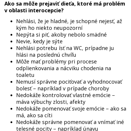
Ako sa môže prejaviť dieťa, ktoré má problém
v oblasti interocepcie?
Nehlási, že je hladné, je schopné nejesť, až
kým ho niekto neupozorní
Nepýta si piť, akoby nebolo smädné
Nevie, kedy je sýte
Nehlási potrebu ísť na WC, prípadne ju
hlási na poslednú chvíľu
Môže mať problémy pri procese
odplienkovania a nácviku chodenia na
toaletu
Nemusí správne pociťovať a vyhodnocovať
bolesť – napríklad v prípade choroby
Nedokáže kontrolovať vlastné emócie –
máva výbuchy zlosti, afekty
Nedokáže pomenovať svoje emócie – ako sa
má, ako sa cíti
Nedokáže správne pomenovať a vnímať iné
telesné pocity – napríklad únavu