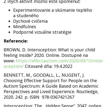
Z iných aktivít možno ešte spomenúť:
Experimentovanie a skúmanie teplého
a studeného
Dychové cvičenia
Mindfulnes
Podporné vizuálne stratégie
Referencie:
BROWN, D. Interoception: What is your child
feeling inside? 2020. Online. Dostupné na
www:
https://affectautism.com/2020/09/13/inter
oception/
Citované dňa: 19.4.2022
BENNETT, M., GOODALL, L., NUGENT, J.
Choosing Effective Support for People on the
Autism Spectrum: A Guide Based on Academic
Perspectives and Lived Experience. Routledge,
2020. 242. p. ISBN 978-0367421267
Interoception: The ,,Hidden Sense“. 2047. onlien.