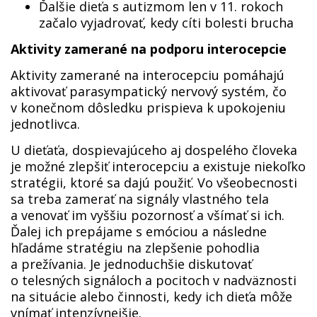
Ďalšie dieťa s autizmom len v 11. rokoch
začalo vyjadrovať, kedy cíti bolesti brucha
Aktivity zamerané na podporu interocepcie
Aktivity zamerané na interocepciu pomáhajú
aktivovať parasympatický nervový systém, čo
v konečnom dôsledku prispieva k upokojeniu
jednotlivca.
U dieťaťa, dospievajúceho aj dospelého človeka
je možné zlepšiť interocepciu a existuje niekoľko
stratégii, ktoré sa dajú použiť. Vo všeobecnosti
sa treba zamerať na signály vlastného tela
a venovať im vyššiu pozornosť a všímať si ich.
Ďalej ich prepájame s emóciou a následne
hľadáme stratégiu na zlepšenie pohodlia
a prežívania. Je jednoduchšie diskutovať
o telesných signáloch a pocitoch v nadväznosti
na situácie alebo činnosti, kedy ich dieťa môže
vnímať intenzívnejšie.