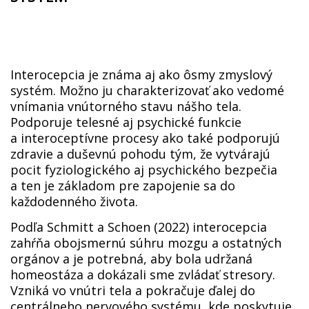
Interocepcia je známa aj ako ôsmy zmyslový
systém. Možno ju charakterizovať ako vedomé
vnímania vnútorného stavu nášho tela.
Podporuje telesné aj psychické funkcie
a interoceptívne procesy ako také podporujú
zdravie a duševnú pohodu tým, že vytvárajú
pocit fyziologického aj psychického bezpečia
a ten je základom pre zapojenie sa do
každodenného života.
Podľa Schmitt a Schoen (2022) interocepcia
zahŕňa obojsmernú súhru mozgu a ostatných
orgánov a je potrebná, aby bola udržaná
homeostáza a dokázali sme zvládať stresory.
Vzniká vo vnútri tela a pokračuje ďalej do
centrálneho nervového systému, kde poskytuje