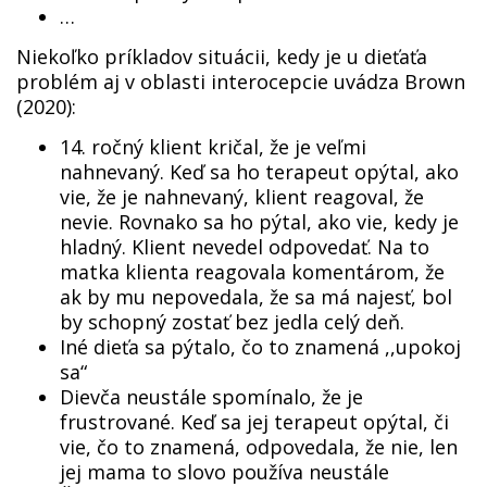
…
Niekoľko príkladov situácii, kedy je u dieťaťa
problém aj v oblasti interocepcie uvádza Brown
(2020):
14. ročný klient kričal, že je veľmi
nahnevaný. Keď sa ho terapeut opýtal, ako
vie, že je nahnevaný, klient reagoval, že
nevie. Rovnako sa ho pýtal, ako vie, kedy je
hladný. Klient nevedel odpovedať. Na to
matka klienta reagovala komentárom, že
ak by mu nepovedala, že sa má najesť, bol
by schopný zostať bez jedla celý deň.
Iné dieťa sa pýtalo, čo to znamená ,,upokoj
sa“
Dievča neustále spomínalo, že je
frustrované. Keď sa jej terapeut opýtal, či
vie, čo to znamená, odpovedala, že nie, len
jej mama to slovo používa neustále