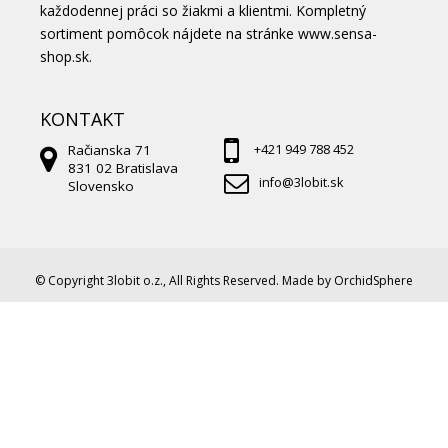
každodennej práci so žiakmi a klientmi. Kompletný
sortiment pomôcok nájdete na stránke
www.sensa-
shop.sk.
KONTAKT
Račianska 71
+421 949 788 452
831 02 Bratislava
info@3lobit.sk
Slovensko
© Copyright 3lobit o.z., All Rights Reserved. Made by OrchidSphere