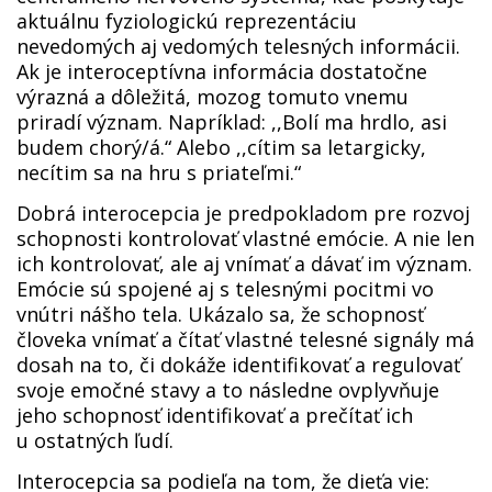
aktuálnu fyziologickú reprezentáciu
nevedomých aj vedomých telesných informácii.
Ak je interoceptívna informácia dostatočne
výrazná a dôležitá, mozog tomuto vnemu
priradí význam. Napríklad: ,,Bolí ma hrdlo, asi
budem chorý/á.“ Alebo ,,cítim sa letargicky,
necítim sa na hru s priateľmi.“
Dobrá interocepcia je predpokladom pre rozvoj
schopnosti kontrolovať vlastné emócie. A nie len
ich kontrolovať, ale aj vnímať a dávať im význam.
Emócie sú spojené aj s telesnými pocitmi vo
vnútri nášho tela. Ukázalo sa, že schopnosť
človeka vnímať a čítať vlastné telesné signály má
dosah na to, či dokáže identifikovať a regulovať
svoje emočné stavy a to následne ovplyvňuje
jeho schopnosť identifikovať a prečítať ich
u ostatných ľudí.
Interocepcia sa podieľa na tom, že dieťa vie: