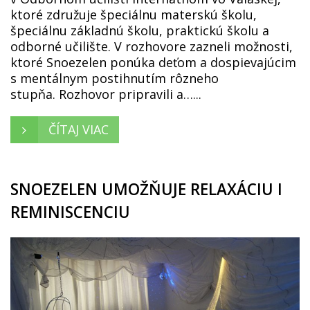
ktoré združuje špeciálnu materskú školu,
špeciálnu základnú školu, praktickú školu a
odborné učilište. V rozhovore zazneli možnosti,
ktoré Snoezelen ponúka deťom a dospievajúcim
s mentálnym postihnutím rôzneho
stupňa. Rozhovor pripravili a…...
ČÍTAJ VIAC
SNOEZELEN UMOŽŇUJE RELAXÁCIU I
REMINISCENCIU