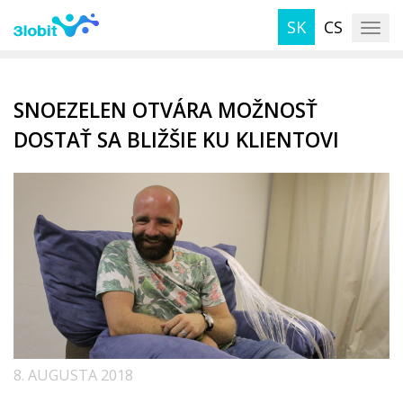
S
SK
CS
k
TOG
i
p
t
SNOEZELEN OTVÁRA MOŽNOSŤ
o
m
DOSTAŤ SA BLIŽŠIE KU KLIENTOVI
a
i
n
c
o
n
t
e
n
t
8. AUGUSTA 2018