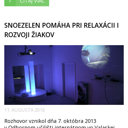
ČÍTAJ VIAC
SNOEZELEN POMÁHA PRI RELAXÁCII I
ROZVOJI ŽIAKOV
11. AUGUSTA 2016
Rozhovor vznikol dňa 7. októbra 2013
v Odbornom učilišti internátnom vo Valaskej,