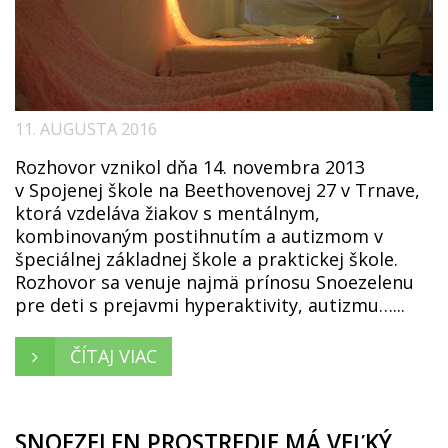
11. AUGUSTA 2016
Rozhovor vznikol dňa 14. novembra 2013
v Spojenej škole na Beethovenovej 27 v Trnave,
ktorá vzdeláva žiakov s mentálnym,
kombinovaným postihnutím a autizmom v
špeciálnej základnej škole a praktickej škole.
Rozhovor sa venuje najmä prínosu Snoezelenu
pre deti s prejavmi hyperaktivity, autizmu…...
ČÍTAJ VIAC
SNOEZELEN PROSTREDIE MÁ VEĽKÝ