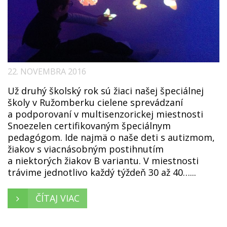
22. NOVEMBRA 2016
Už druhý školský rok sú žiaci našej špeciálnej
školy v Ružomberku cielene sprevádzaní
a podporovaní v multisenzorickej miestnosti
Snoezelen certifikovaným špeciálnym
pedagógom. Ide najmä o naše deti s autizmom,
žiakov s viacnásobným postihnutím
a niektorých žiakov B variantu. V miestnosti
trávime jednotlivo každý týždeň 30 až 40…...
ČÍTAJ VIAC