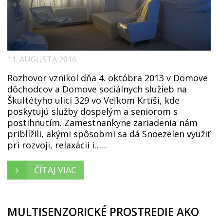
11. AUGUSTA 2016
Rozhovor vznikol dňa 4. októbra 2013 v Domove
dôchodcov a Domove sociálnych služieb na
Škultétyho ulici 329 vo Veľkom Krtíši, kde
poskytujú služby dospelým a seniorom s
postihnutím. Zamestnankyne zariadenia nám
priblížili, akými spôsobmi sa dá Snoezelen využiť
pri rozvoji, relaxácii i…...
ČÍTAJ VIAC
MULTISENZORICKÉ PROSTREDIE AKO