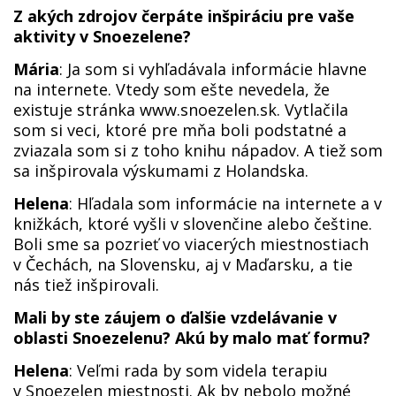
Z akých zdrojov čerpáte inšpiráciu pre vaše
aktivity v Snoezelene?
Mária
: Ja som si vyhľadávala informácie hlavne
na internete. Vtedy som ešte nevedela, že
existuje stránka www.snoezelen.sk. Vytlačila
som si veci, ktoré pre mňa boli podstatné a
zviazala som si z toho knihu nápadov. A tiež som
sa inšpirovala výskumami z Holandska.
Helena
: Hľadala som informácie na internete a v
knižkách, ktoré vyšli v slovenčine alebo češtine.
Boli sme sa pozrieť vo viacerých miestnostiach
v Čechách, na Slovensku, aj v Maďarsku, a tie
nás tiež inšpirovali.
Mali by ste záujem o ďalšie vzdelávanie v
oblasti Snoezelenu? Akú by malo mať formu?
Helena
: Veľmi rada by som videla terapiu
v Snoezelen miestnosti. Ak by nebolo možné