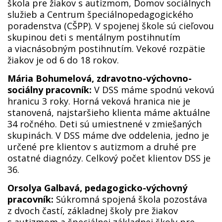
škola pre žiakov s autizmom, Domov sociálnych
služieb a Centrum špeciálnopedagogického
poradenstva (CŠPP). V spojenej škole sú cieľovou
skupinou deti s mentálnym postihnutím
a viacnásobným postihnutím. Vekové rozpätie
žiakov je od 6 do 18 rokov.
Mária Bohumelová, zdravotno-výchovno-
sociálny pracovník:
V DSS máme spodnú vekovú
hranicu 3 roky. Horná veková hranica nie je
stanovená, najstaršieho klienta máme aktuálne
34 ročného. Deti sú umiestnené v zmiešaných
skupinách. V DSS máme dve oddelenia, jedno je
určené pre klientov s autizmom a druhé pre
ostatné diagnózy. Celkový počet klientov DSS je
36.
Orsolya Galbavá, pedagogicko-výchovný
pracovník:
Súkromná spojená škola pozostáva
z dvoch častí, základnej školy pre žiakov