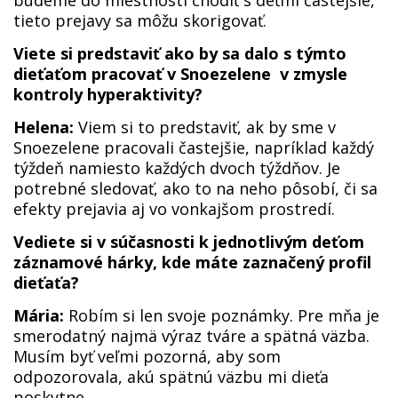
budeme do miestnosti chodiť s deťmi častejšie,
tieto prejavy sa môžu skorigovať.
Viete si predstaviť ako by sa dalo s týmto
dieťaťom pracovať v Snoezelene v zmysle
kontroly hyperaktivity?
Helena:
Viem si to predstaviť, ak by sme v
Snoezelene pracovali častejšie, napríklad každý
týždeň namiesto každých dvoch týždňov. Je
potrebné sledovať, ako to na neho pôsobí, či sa
efekty prejavia aj vo vonkajšom prostredí.
Vediete si v súčasnosti k jednotlivým deťom
záznamové hárky, kde máte zaznačený profil
dieťaťa?
Mária:
Robím si len svoje poznámky. Pre mňa je
smerodatný najmä výraz tváre a spätná väzba.
Musím byť veľmi pozorná, aby som
odpozorovala, akú spätnú väzbu mi dieťa
poskytne.