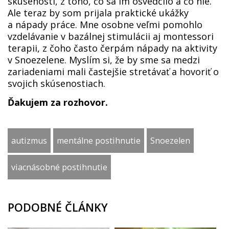
skúseností, z toho, čo sa im osvedčilo a čo nie.
Ale teraz by som prijala praktické ukážky
a nápady práce. Mne osobne veľmi pomohlo
vzdelávanie v bazálnej stimulácii aj montessori
terapii, z čoho často čerpám nápady na aktivity
v Snoezelene. Myslím si, že by sme sa medzi
zariadeniami mali častejšie stretávať a hovoriť o
svojich skúsenostiach.
Ďakujem za rozhovor.
autizmus
mentálne postihnutie
Snoezelen
viacnásobné postihnutie
PODOBNÉ ČLÁNKY