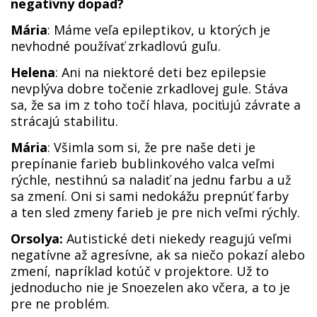
negatívny dopad?
Mária
: Máme veľa epileptikov, u ktorých je
nevhodné používať zrkadlovú guľu.
Helena
: Ani na niektoré deti bez epilepsie
nevplýva dobre točenie zrkadlovej gule. Stáva
sa, že sa im z toho točí hlava, pociťujú závrate a
strácajú stabilitu.
Mária
: Všimla som si, že pre naše deti je
prepínanie farieb bublinkového valca veľmi
rýchle, nestihnú sa naladiť na jednu farbu a už
sa zmení. Oni si sami nedokážu prepnúť farby
a ten sled zmeny farieb je pre nich veľmi rýchly.
Orsolya:
Autistické deti niekedy reagujú veľmi
negatívne až agresívne, ak sa niečo pokazí alebo
zmení, napríklad kotúč v projektore. Už to
jednoducho nie je Snoezelen ako včera, a to je
pre ne problém.