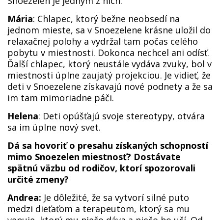
Snoezelen je jedným z nich.
Mária
: Chlapec, ktorý bežne neobsedí na
jednom mieste, sa v Snoezelene krásne uložil do
relaxačnej polohy a vydržal tam počas celého
pobytu v miestnosti. Dokonca nechcel ani odísť.
Ďalší chlapec, ktorý neustále vydáva zvuky, bol v
miestnosti úplne zaujatý projekciou. Je vidieť, že
deti v Snoezelene získavajú nové podnety a že sa
im tam mimoriadne páči.
Helena
: Deti opúšťajú svoje stereotypy, otvára
sa im úplne nový svet.
Dá sa hovoriť o presahu získaných schopností
mimo Snoezelen miestnosť? Dostávate
spätnú väzbu od rodičov, ktorí spozorovali
určité zmeny?
Andrea:
Je dôležité, že sa vytvorí silné puto
medzi dieťaťom a terapeutom, ktorý sa mu