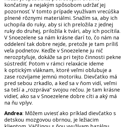
končatiny a nejakým spôsobom udržať jej
pozornosť. V tomto prípade využívam vrecúška
plnené rôznymi materiálmi. Snažím sa, aby ich
uchopila do ruky, aby si ich preložila z jednej
ruky do druhej, priložila k tvári, aby ich pocítila.
V Snoezelene sa nám krásne darí to, čo nám na
oddelení tak dobre nejde, pretože je tam príliš
veľa podnetov. Keďže v Snoezelene ju nič
nerozptyľuje, dokáže sa pri tejto činnosti pekne
sústrediť. Potom v rámci relaxácie ideme
k optickým vláknam, ktoré veľmi obľubuje a
zase rozvíjame jemnú motoriku. Dievčatko má
pred sebou zrkadlo, a keď sa v ňom vidí, veľmi
sa teší a „rozpráva“ svojou rečou. Je tam krásne
vidieť, ako sa v Snoezelene dobre cíti a aký má
na ňu vplyv.
Andrea
: Môžem uviesť ako príklad dievčatko s
detskou mozgovou obrnou, je ležiacim
klientom. Väčšinou s ňou využívam bazálnu