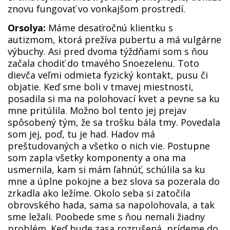
znovu fungovať vo vonkajšom prostredí.
Orsolya:
Máme desaťročnú klientku s
autizmom, ktorá prežíva pubertu a má vulgárne
výbuchy. Asi pred dvoma týždňami som s ňou
začala chodiť do tmavého Snoezelenu. Toto
dievča veľmi odmieta fyzický kontakt, pusu či
objatie. Keď sme boli v tmavej miestnosti,
posadila si ma na polohovací kvet a pevne sa ku
mne pritúlila. Možno bol tento jej prejav
spôsobený tým, že sa trošku bála tmy. Povedala
som jej, poď, tu je had. Hadov má
preštudovaných a všetko o nich vie. Postupne
som zapla všetky komponenty a ona ma
usmernila, kam si mám ľahnúť, schúlila sa ku
mne a úplne pokojne a bez slova sa pozerala do
zrkadla ako ležíme. Okolo seba si zatočila
obrovského hada, sama sa napolohovala, a tak
sme ležali. Poobede sme s ňou nemali žiadny
problém. Keď bude zasa rozrušená, prídeme do