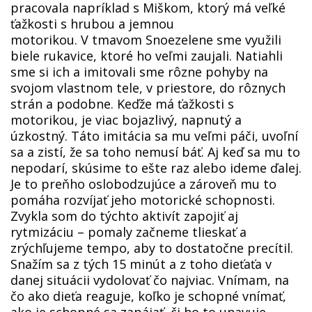
pracovala napríklad s Miškom, ktorý má veľké
ťažkosti s hrubou a jemnou
motorikou. V tmavom Snoezelene sme využili
biele rukavice, ktoré ho veľmi zaujali. Natiahli
sme si ich a imitovali sme rôzne pohyby na
svojom vlastnom tele, v priestore, do rôznych
strán a podobne. Keďže má ťažkosti s
motorikou, je viac bojazlivý, napnutý a
úzkostný. Táto imitácia sa mu veľmi páči, uvoľní
sa a zistí, že sa toho nemusí báť. Aj keď sa mu to
nepodarí, skúsime to ešte raz alebo ideme ďalej.
Je to preňho oslobodzujúce a zároveň mu to
pomáha rozvíjať jeho motorické schopnosti.
Zvykla som do týchto aktivít zapojiť aj
rytmizáciu – pomaly začneme tlieskať a
zrýchľujeme tempo, aby to dostatočne precítil.
Snažím sa z tých 15 minút a z toho dieťaťa v
danej situácii vydolovať čo najviac. Vnímam, na
čo ako dieťa reaguje, koľko je schopné vnímať,