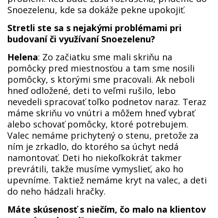
Snoezelenu, kde sa dokáže pekne upokojiť.
Stretli ste sa s nejakými problémami pri
budovaní či využívaní Snoezelenu?
Helena
: Zo začiatku sme mali skriňu na
pomôcky pred miestnosťou a tam sme nosili
pomôcky, s ktorými sme pracovali. Ak neboli
hneď odložené, deti to veľmi rušilo, lebo
nevedeli spracovať toľko podnetov naraz. Teraz
máme skriňu vo vnútri a môžem hneď vybrať
alebo schovať pomôcky, ktoré potrebujem.
Valec nemáme prichytený o stenu, pretože za
ním je zrkadlo, do ktorého sa úchyt nedá
namontovať. Deti ho niekoľkokrát takmer
prevrátili, takže musíme vymyslieť, ako ho
upevníme. Taktiež nemáme kryt na valec, a deti
do neho hádzali hračky.
Máte skúsenosť s niečím, čo malo na klientov