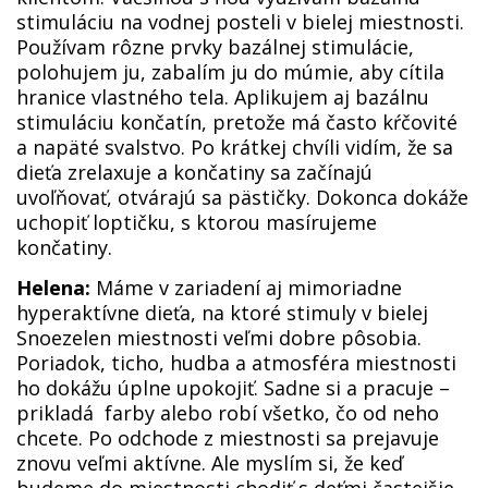
stimuláciu na vodnej posteli v bielej miestnosti.
Používam rôzne prvky bazálnej stimulácie,
polohujem ju, zabalím ju do múmie, aby cítila
hranice vlastného tela. Aplikujem aj bazálnu
stimuláciu končatín, pretože má často kŕčovité
a napäté svalstvo. Po krátkej chvíli vidím, že sa
dieťa zrelaxuje a končatiny sa začínajú
uvoľňovať, otvárajú sa pästičky. Dokonca dokáže
uchopiť loptičku, s ktorou masírujeme
končatiny.
Helena:
Máme v zariadení aj mimoriadne
hyperaktívne dieťa, na ktoré stimuly v bielej
Snoezelen miestnosti veľmi dobre pôsobia.
Poriadok, ticho, hudba a atmosféra miestnosti
ho dokážu úplne upokojiť. Sadne si a pracuje –
prikladá farby alebo robí všetko, čo od neho
chcete. Po odchode z miestnosti sa prejavuje
znovu veľmi aktívne. Ale myslím si, že keď