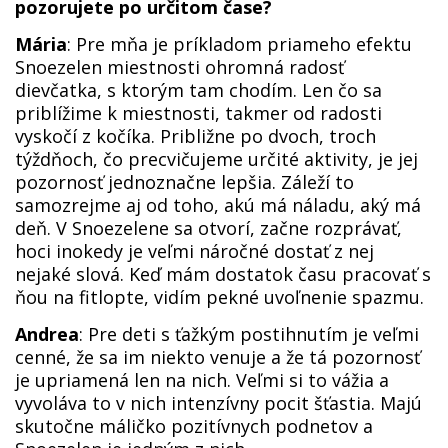
pozorujete po určitom čase?
Mária
: Pre mňa je príkladom priameho efektu
Snoezelen miestnosti ohromná radosť
dievčatka, s ktorým tam chodím. Len čo sa
priblížime k miestnosti, takmer od radosti
vyskočí z kočíka. Približne po dvoch, troch
týždňoch, čo precvičujeme určité aktivity, je jej
pozornosť jednoznačne lepšia. Záleží to
samozrejme aj od toho, akú má náladu, aký má
deň. V Snoezelene sa otvorí, začne rozprávať,
hoci inokedy je veľmi náročné dostať z nej
nejaké slová. Keď mám dostatok času pracovať s
ňou na fitlopte, vidím pekné uvoľnenie spazmu.
Andrea
: Pre deti s ťažkým postihnutím je veľmi
cenné, že sa im niekto venuje a že tá pozornosť
je upriamená len na nich. Veľmi si to vážia a
vyvoláva to v nich intenzívny pocit šťastia. Majú
skutočne máličko pozitívnych podnetov a