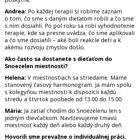
Andrea:
Po každej terapii si robíme záznam
o tom, čo sme s daným dieťaťom robili a čo sme
s ním dosiahli. Po pol roku sa robí vyhodnotenie
terapie, kde sa presne uvádza, čo sme aplikovali
a čo sme dosiahli – aké boli reakcie detí a k
akému rozvoju zmyslov došlo.
Ako často sa dostanete s dieťaťom do
Snoezelen miestnosti?
Helena:
V miestnostiach sa striedame. Máme
stanovený časový harmonogram. Ja mám spolu
s kolegyňou miestnosti k dispozícii každú
stredu a štvrtok poobede od 13.00 do 15.00.
Mária:
Ja zatiaľ chodím do Snoezelenu len s
jedným dievčatkom. Navštevujeme tmavú
miestnosť každý deň alebo každý druhý deň.
Hovorili sme prevažne o individuálnej práci.