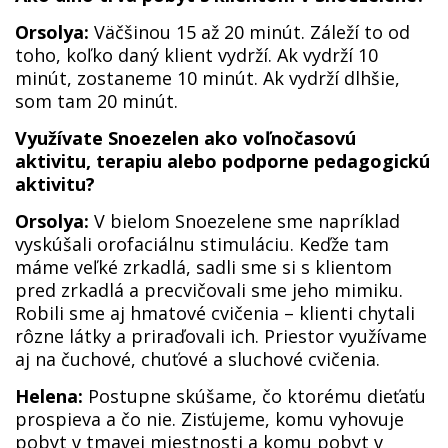
Orsolya:
Väčšinou 15 až 20 minút. Záleží to od
toho, koľko daný klient vydrží. Ak vydrží 10
minút, zostaneme 10 minút. Ak vydrží dlhšie,
som tam 20 minút.
Využívate Snoezelen ako voľnočasovú
aktivitu, terapiu alebo podporne pedagogickú
aktivitu?
Orsolya:
V bielom Snoezelene sme napríklad
vyskúšali orofaciálnu stimuláciu. Keďže tam
máme veľké zrkadlá, sadli sme si s klientom
pred zrkadlá a precvičovali sme jeho mimiku.
Robili sme aj hmatové cvičenia – klienti chytali
rôzne látky a priraďovali ich. Priestor využívame
aj na čuchové, chuťové a sluchové cvičenia.
Helena:
Postupne skúšame, čo ktorému dieťaťu
prospieva a čo nie. Zisťujeme, komu vyhovuje
pobyt v tmavej miestnosti a komu pobyt v