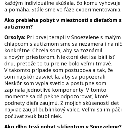
každým individuálne skúšala, čo komu vyhovuje
a pomáha. Stále sme vo fáze experimentovania.
Ako prebieha pobyt v miestnosti s dieťaťom s
autizmom?
Orsolya:
Pri prvej terapii v Snoezelene s malým
chlapcom s autizmom sme sa nezamerali na nič
konkrétne. Chcela som, aby sa zoznámil
s novým priestorom. Niektoré deti sa báli ísť
dnu, pretože to tu pre ne bolo veľmi tmavé.
V takomto prípade som postupovala tak, že
som najskôr zasvietila, aby sa popozerali.
Neskôr som vypla svetlo a postupne som
zapínala jednotlivé komponenty. V tomto
momente sa dá pekne odpozorovať, ktoré
podnety dieťa zaujmú. Z mojich skúseností deti
najviac zaujal bublinkový valec. Veľmi sa im páči
počúvať zvuk bubliniek.
Ako dlho trvá pobyt s klientom v Snoezelene?