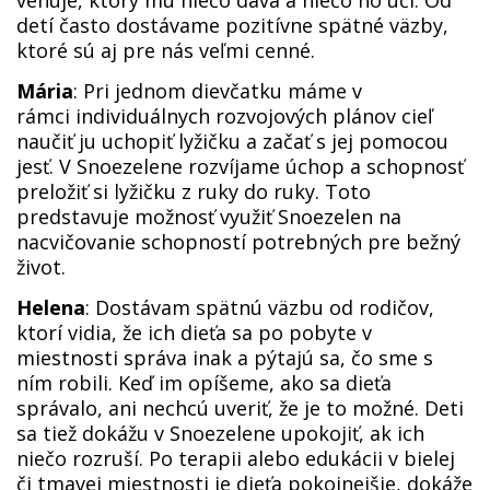
venuje, ktorý mu niečo dáva a niečo ho učí. Od
detí často dostávame pozitívne spätné väzby,
ktoré sú aj pre nás veľmi cenné.
Mária
: Pri jednom dievčatku máme v
rámci individuálnych rozvojových plánov cieľ
naučiť ju uchopiť lyžičku a začať s jej pomocou
jesť. V Snoezelene rozvíjame úchop a schopnosť
preložiť si lyžičku z ruky do ruky. Toto
predstavuje možnosť využiť Snoezelen na
nacvičovanie schopností potrebných pre bežný
život.
Helena
: Dostávam spätnú väzbu od rodičov,
ktorí vidia, že ich dieťa sa po pobyte v
miestnosti správa inak a pýtajú sa, čo sme s
ním robili. Keď im opíšeme, ako sa dieťa
správalo, ani nechcú uveriť, že je to možné. Deti
sa tiež dokážu v Snoezelene upokojiť, ak ich
niečo rozruší. Po terapii alebo edukácii v bielej
či tmavej miestnosti je dieťa pokojnejšie, dokáže