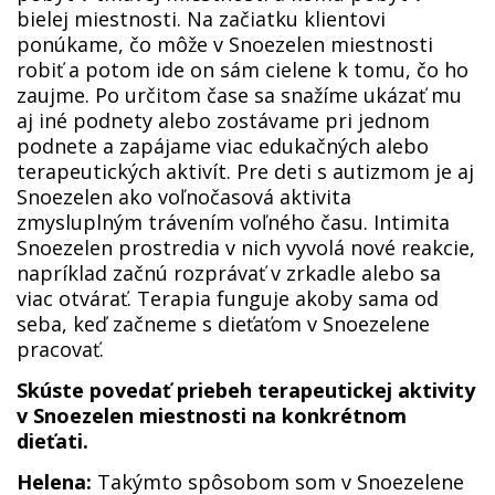
bielej miestnosti. Na začiatku klientovi
ponúkame, čo môže v Snoezelen miestnosti
robiť a potom ide on sám cielene k tomu, čo ho
zaujme. Po určitom čase sa snažíme ukázať mu
aj iné podnety alebo zostávame pri jednom
podnete a zapájame viac edukačných alebo
terapeutických aktivít. Pre deti s autizmom je aj
Snoezelen ako voľnočasová aktivita
zmysluplným trávením voľného času. Intimita
Snoezelen prostredia v nich vyvolá nové reakcie,
napríklad začnú rozprávať v zrkadle alebo sa
viac otvárať. Terapia funguje akoby sama od
seba, keď začneme s dieťaťom v Snoezelene
pracovať.
Skúste povedať priebeh terapeutickej aktivity
v Snoezelen miestnosti na konkrétnom
dieťati.
Helena:
Takýmto spôsobom som v Snoezelene