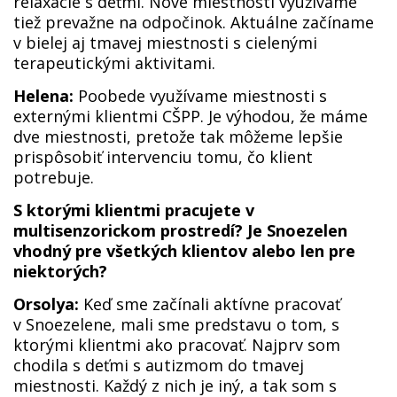
relaxácie s deťmi. Nové miestnosti využívame
tiež prevažne na odpočinok. Aktuálne začíname
v bielej aj tmavej miestnosti s cielenými
terapeutickými aktivitami.
Helena:
Poobede využívame miestnosti s
externými klientmi CŠPP. Je výhodou, že máme
dve miestnosti, pretože tak môžeme lepšie
prispôsobiť intervenciu tomu, čo klient
potrebuje.
S ktorými klientmi pracujete v
multisenzorickom prostredí? Je Snoezelen
vhodný pre všetkých klientov alebo len pre
niektorých?
Orsolya:
Keď sme začínali aktívne pracovať
v Snoezelene, mali sme predstavu o tom, s
ktorými klientmi ako pracovať. Najprv som
chodila s deťmi s autizmom do tmavej
miestnosti. Každý z nich je iný, a tak som s