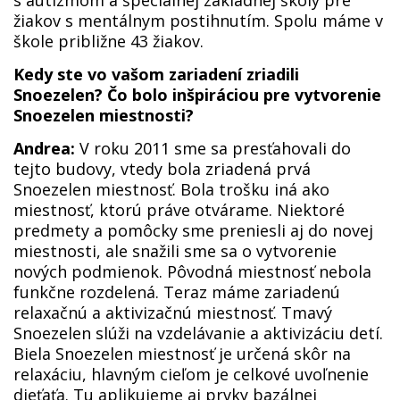
s autizmom a špeciálnej základnej školy pre
žiakov s mentálnym postihnutím. Spolu máme v
škole približne 43 žiakov.
Kedy ste vo vašom zariadení zriadili
Snoezelen? Čo bolo inšpiráciou pre vytvorenie
Snoezelen miestnosti?
Andrea:
V roku 2011 sme sa presťahovali do
tejto budovy, vtedy bola zriadená prvá
Snoezelen miestnosť. Bola trošku iná ako
miestnosť, ktorú práve otvárame. Niektoré
predmety a pomôcky sme preniesli aj do novej
miestnosti, ale snažili sme sa o vytvorenie
nových podmienok. Pôvodná miestnosť nebola
funkčne rozdelená. Teraz máme zariadenú
relaxačnú a aktivizačnú miestnosť. Tmavý
Snoezelen slúži na vzdelávanie a aktivizáciu detí.
Biela Snoezelen miestnosť je určená skôr na
relaxáciu, hlavným cieľom je celkové uvoľnenie
dieťaťa. Tu aplikujeme aj prvky bazálnej