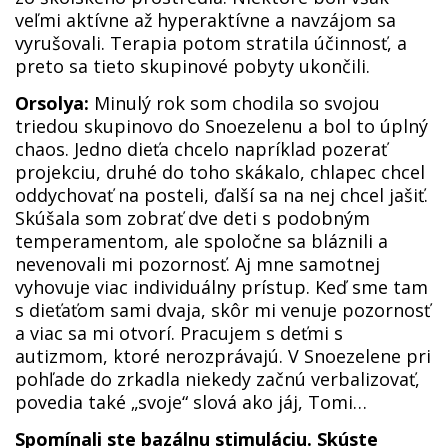
veľmi aktívne až hyperaktívne a navzájom sa
vyrušovali. Terapia potom stratila účinnosť, a
preto sa tieto skupinové pobyty ukončili.
Orsolya:
Minulý rok som chodila so svojou
triedou skupinovo do Snoezelenu a bol to úplný
chaos. Jedno dieťa chcelo napríklad pozerať
projekciu, druhé do toho skákalo, chlapec chcel
oddychovať na posteli, ďalší sa na nej chcel jašiť.
Skúšala som zobrať dve deti s podobným
temperamentom, ale spoločne sa bláznili a
nevenovali mi pozornosť. Aj mne samotnej
vyhovuje viac individuálny prístup. Keď sme tam
s dieťaťom sami dvaja, skôr mi venuje pozornosť
a viac sa mi otvorí. Pracujem s deťmi s
autizmom, ktoré nerozprávajú. V Snoezelene pri
pohľade do zrkadla niekedy začnú verbalizovať,
povedia také „svoje“ slová ako jáj, Tomi…
Spomínali ste bazálnu stimuláciu. Skúste