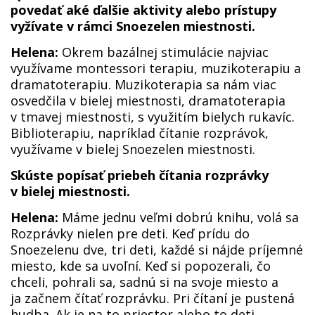
povedať aké ďalšie aktivity alebo prístupy
vyžívate v rámci Snoezelen miestnosti.
Helena:
Okrem bazálnej stimulácie najviac
využívame montessori terapiu, muzikoterapiu a
dramatoterapiu. Muzikoterapia sa nám viac
osvedčila v bielej miestnosti, dramatoterapia
v tmavej miestnosti, s využitím bielych rukavíc.
Biblioterapiu, napríklad čítanie rozprávok,
využívame v bielej Snoezelen miestnosti.
Skúste popísať priebeh čítania rozprávky
v bielej miestnosti.
Helena:
Máme jednu veľmi dobrú knihu, volá sa
Rozprávky nielen pre deti. Keď prídu do
Snoezelenu dve, tri deti, každé si nájde príjemné
miesto, kde sa uvoľní. Keď si popozerali, čo
chceli, pohrali sa, sadnú si na svoje miesto a
ja začnem čítať rozprávku. Pri čítaní je pustená
hudba. Ak je na to priestor alebo to deti