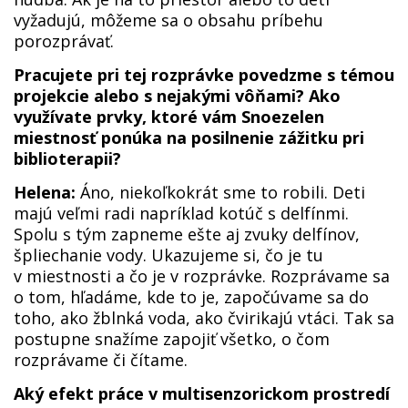
vyžadujú, môžeme sa o obsahu príbehu
porozprávať.
Pracujete pri tej rozprávke povedzme s témou
projekcie alebo s nejakými vôňami? Ako
využívate prvky, ktoré vám Snoezelen
miestnosť ponúka na posilnenie zážitku pri
biblioterapii?
Helena:
Áno, niekoľkokrát sme to robili. Deti
majú veľmi radi napríklad kotúč s delfínmi.
Spolu s tým zapneme ešte aj zvuky delfínov,
špliechanie vody. Ukazujeme si, čo je tu
v miestnosti a čo je v rozprávke. Rozprávame sa
o tom, hľadáme, kde to je, započúvame sa do
toho, ako žblnká voda, ako čvirikajú vtáci. Tak sa
postupne snažíme zapojiť všetko, o čom
rozprávame či čítame.
Aký efekt práce v multisenzorickom prostredí