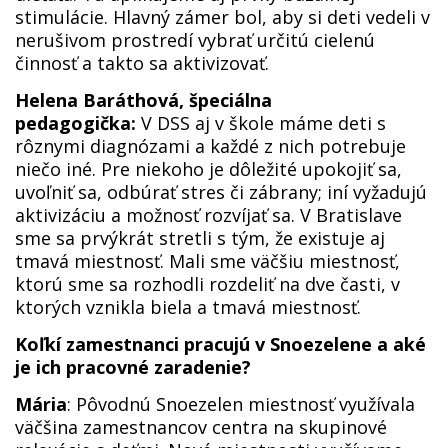
stimulácie. Hlavný zámer bol, aby si deti vedeli v
nerušivom prostredí vybrať určitú cielenú
činnosť a takto sa aktivizovať.
Helena Baráthová, špeciálna
pedagogička:
V DSS aj v škole máme deti s
rôznymi diagnózami a každé z nich potrebuje
niečo iné. Pre niekoho je dôležité upokojiť sa,
uvoľniť sa, odbúrať stres či zábrany; iní vyžadujú
aktivizáciu a možnosť rozvíjať sa. V Bratislave
sme sa prvýkrát stretli s tým, že existuje aj
tmavá miestnosť. Mali sme väčšiu miestnosť,
ktorú sme sa rozhodli rozdeliť na dve časti, v
ktorých vznikla biela a tmavá miestnosť.
Koľkí zamestnanci pracujú v Snoezelene a aké
je ich pracovné zaradenie?
Mária
: Pôvodnú Snoezelen miestnosť využívala
väčšina zamestnancov centra na skupinové