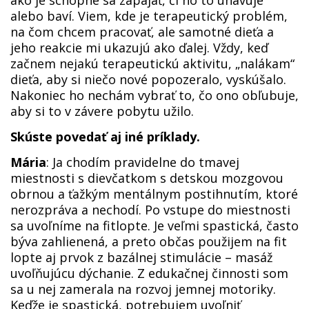
ako je schopné sa zapájať, či ho to unavuje
alebo baví. Viem, kde je terapeutický problém,
na čom chcem pracovať, ale samotné dieťa a
jeho reakcie mi ukazujú ako ďalej. Vždy, keď
začnem nejakú terapeutickú aktivitu, „nalákam“
dieťa, aby si niečo nové popozeralo, vyskúšalo.
Nakoniec ho nechám vybrať to, čo ono obľubuje,
aby si to v závere pobytu užilo.
Skúste povedať aj iné príklady.
Mária
: Ja chodím pravidelne do tmavej
miestnosti s dievčatkom s detskou mozgovou
obrnou a ťažkým mentálnym postihnutím, ktoré
nerozpráva a nechodí. Po vstupe do miestnosti
sa uvoľníme na fitlopte. Je veľmi spastická, často
býva zahlienená, a preto občas použijem na fit
lopte aj prvok z bazálnej stimulácie – masáž
uvoľňujúcu dýchanie. Z edukačnej činnosti som
sa u nej zamerala na rozvoj jemnej motoriky.
Keďže je spastická, potrebujem uvoľniť