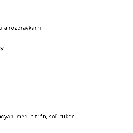
u a rozprávkami
ky
adyán, med, citrón, soľ, cukor