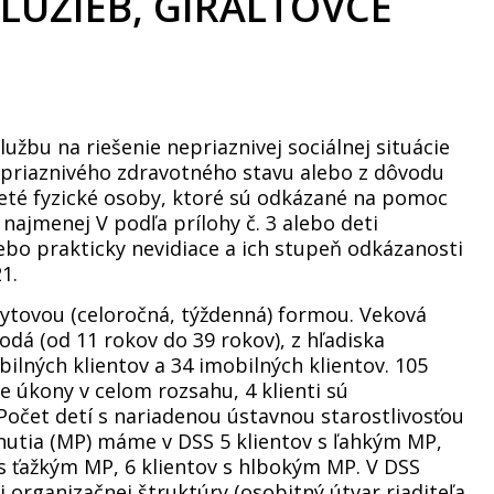
UŽIEB, GIRALTOVCE
užbu na riešenie nepriaznivej sociálnej situácie
epriaznivého zdravotného stavu alebo z dôvodu
eté fyzické osoby, ktoré sú odkázané na pomoc
 najmenej V podľa prílohy č. 3 alebo deti
lebo prakticky nevidiace a ich stupeň odkázanosti
1.
ytovou (celoročná, týždenná) formou. Veková
rodá (od 11 rokov do 39 rokov), z hľadiska
bilných klientov a 34 imobilných klientov. 105
e úkony v celom rozsahu, 4 klienti sú
očet detí s nariadenou ústavnou starostlivosťou
ihnutia (MP) máme v DSS 5 klientov s ľahkým MP,
 s ťažkým MP, 6 klientov s hlbokým MP. V DSS
 organizačnej štruktúry (osobitný útvar riaditeľa