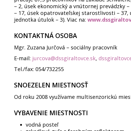
– 2, úsek ekonomický a vnútornej prevádzky – 
– 17, úsek opatrovateľskej starostlivosti – 37
jednotka útulok – 3). Viac na:
www.dssgiraltov
KONTAKTNÁ OSOBA
Mgr. Zuzana Jurčová – sociálny pracovník
E-mail:
jurcova@dssgiraltovce.sk
,
dssgiraltovc
Tel./fax: 054/732255
SNOEZELEN MIESTNOSŤ
Od roku 2008 využívame multisenzorickú miest
VYBAVENIE MIESTNOSTI
vodná posteľ