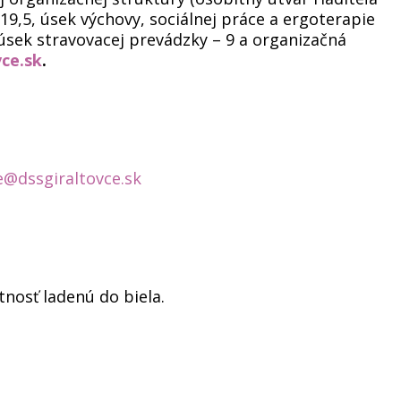
19,5, úsek výchovy, sociálnej práce a ergoterapie
, úsek stravovacej prevádzky – 9 a organizačná
ce.sk
.
e@dssgiraltovce.sk
nosť ladenú do biela.