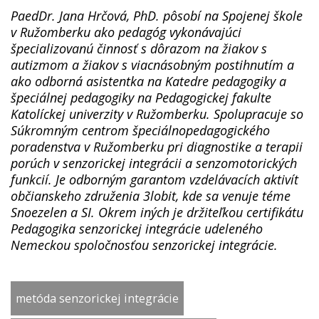
PaedDr. Jana Hrčová, PhD. pôsobí na Spojenej škole
v Ružomberku ako pedagóg vykonávajúci
špecializovanú činnosť s dôrazom na žiakov s
autizmom a žiakov s viacnásobným postihnutím a
ako odborná asistentka na Katedre pedagogiky a
špeciálnej pedagogiky na Pedagogickej fakulte
Katolíckej univerzity v Ružomberku. Spolupracuje so
Súkromným centrom špeciálnopedagogického
poradenstva v Ružomberku pri diagnostike a terapii
porúch v senzorickej integrácii a senzomotorických
funkcií. Je odborným garantom vzdelávacích aktivít
občianskeho združenia 3lobit, kde sa venuje téme
Snoezelen a SI. Okrem iných je držiteľkou certifikátu
Pedagogika senzorickej integrácie udeleného
Nemeckou spoločnosťou senzorickej integrácie.
metóda senzorickej integrácie