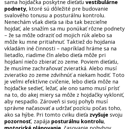
sama hojdačka poskytne dieťaťu
vestibulárne
podnety,
ktoré sú dôležité pre budovanie
svalového tonusu a posturálnu kontrolu.
Nenechám však dieťa sa iba tak bezcieľne
hojdať, ale snažím sa mu ponúkať rôzne podnety
– že sa môže odraziť od mojich rúk alebo sa
môže ku mne pritiahnuť. Taktiež do hojdania
vkladám iné činnosti – napríklad hráme sa na
lietadlo, riadime čln alebo dieťa môže pri
hojdaní niečo zbierať zo zeme. Poviem dieťaťu,
že musíme zachraňovať zvieratká. Alebo musí
zvieratko zo zeme zdvihnúť a niekam hodiť. Toto
je veľmi efektívne cvičenie, lebo dieťa môže na
hojdačke sedieť, ležať, ale ono samo musí prísť
na to, do akej miery sa môže z hojdačky vykloniť,
aby nespadlo. Zároveň si svoj pohyb musí
správne načasovať a udržať pozíciu počas toho,
ako sa hýbe. Pri tomto cviku dieťa
zvyšuje
svoju
pozornosť
, zapája
posturálnu kontrolu
,
motorické plánovanie
, časovanie pohybov.