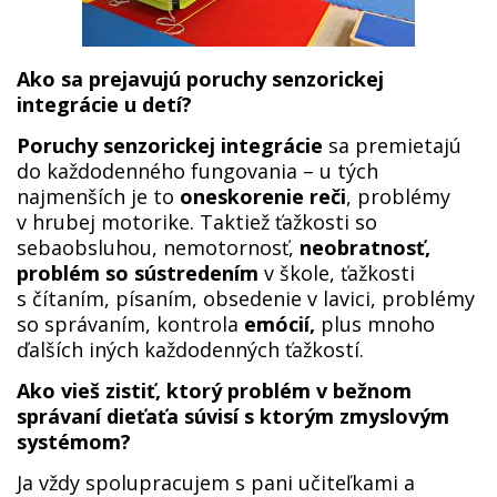
Ako sa prejavujú poruchy senzorickej
integrácie u detí?
Poruchy senzorickej integrácie
sa premietajú
do každodenného fungovania – u tých
najmenších je to
oneskorenie reči
, problémy
v hrubej motorike. Taktiež ťažkosti so
sebaobsluhou, nemotornosť,
neobratnosť,
problém so sústredením
v škole, ťažkosti
s čítaním, písaním, obsedenie v lavici, problémy
so správaním, kontrola
emócií,
plus mnoho
ďalších iných každodenných ťažkostí.
Ako vieš zistiť, ktorý problém v bežnom
správaní dieťaťa súvisí s ktorým zmyslovým
systémom?
Ja vždy spolupracujem s pani učiteľkami a