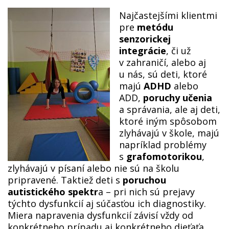
Najčastejšími klientmi
pre
metódu
senzorickej
integrácie
, či už
v zahraničí, alebo aj
u nás, sú deti, ktoré
majú
ADHD
alebo
ADD,
poruchy učenia
a správania, ale aj deti,
ktoré iným spôsobom
zlyhávajú v škole, majú
napríklad problémy
s
grafomotorikou
,
zlyhávajú v písaní alebo nie sú na školu
pripravené. Taktiež deti s
poruchou
autistického spektr
a – pri nich sú prejavy
týchto dysfunkcií aj súčasťou ich diagnostiky.
Miera napravenia dysfunkcií závisí vždy od
konkrétneho prípadu aj konkrétneho dieťaťa.