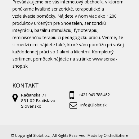
Prevádzkujeme pre vás internetový obchodík, v ktorom
ponúkame kvalitné senzorické, terapeutické a
vzdelávacie pomôcky. Nájdete v ňom viac ako 1200
produktov určených pre Snoezelen, senzorickú
integráciu, bazálnu stimuláciu, fyzioterapiu,
reminiscenčnú terapiu či pedagogickú prácu. Veríme, že
si medzi nimi nájdete také, ktoré vám pomôžu pri vašej
každodennej práci so žiakmi a klientmi. Kompletný
sortiment pomôcok nájdete na stránke
www.sensa-
shop.sk.
KONTAKT
Račianska 71
+421 949 788 452
831 02 Bratislava
info@3lobit.sk
Slovensko
© Copyright 3lobit o.z., All Rights Reserved. Made by OrchidSphere