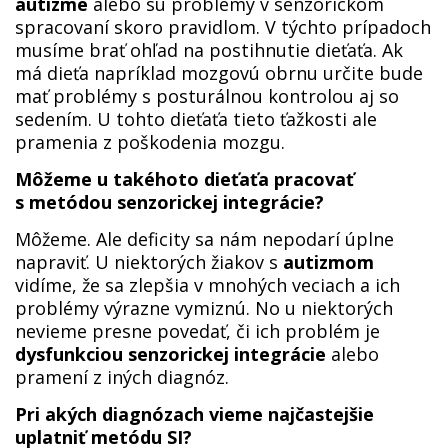
autizme
alebo sú problémy v senzorickom
spracovaní skoro pravidlom. V týchto prípadoch
musíme brať ohľad na postihnutie dieťaťa. Ak
má dieťa napríklad mozgovú obrnu určite bude
mať problémy s posturálnou kontrolou aj so
sedením. U tohto dieťaťa tieto ťažkosti ale
pramenia z poškodenia mozgu.
Môžeme u takéhoto dieťaťa pracovať
s metódou senzorickej integrácie?
Môžeme. Ale deficity sa nám nepodarí úplne
napraviť. U niektorých žiakov s
autizmom
vidíme, že sa zlepšia v mnohých veciach a ich
problémy výrazne vymiznú. No u niektorých
nevieme presne povedať, či ich problém je
dysfunkciou senzorickej integrácie
alebo
pramení z iných diagnóz.
Pri akých diagnózach vieme najčastejšie
uplatniť metódu SI?