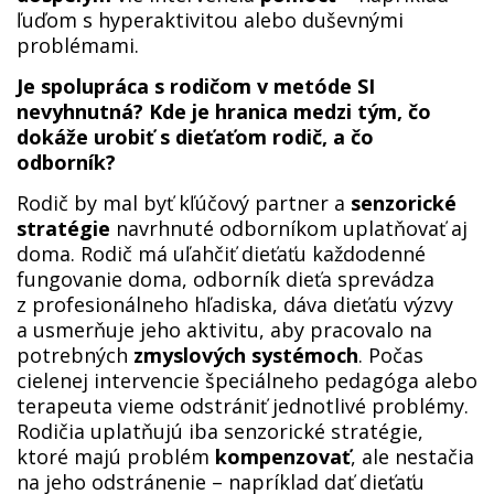
ľuďom s hyperaktivitou alebo duševnými
problémami.
Je spolupráca s rodičom v metóde SI
nevyhnutná? Kde je hranica medzi tým, čo
dokáže urobiť s dieťaťom rodič, a čo
odborník?
Rodič by mal byť kľúčový partner a
senzorické
stratégie
navrhnuté odborníkom uplatňovať aj
doma. Rodič má uľahčiť dieťaťu každodenné
fungovanie doma, odborník dieťa sprevádza
z profesionálneho hľadiska, dáva dieťaťu výzvy
a usmerňuje jeho aktivitu, aby pracovalo na
potrebných
zmyslových systémoch
. Počas
cielenej intervencie špeciálneho pedagóga alebo
terapeuta vieme odstrániť jednotlivé problémy.
Rodičia uplatňujú iba senzorické stratégie,
ktoré majú problém
kompenzovať
, ale nestačia
na jeho odstránenie – napríklad dať dieťaťu