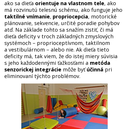
ako sa dieťa
orientuje na vlastnom tele
, ako
má rozvinutú telesnú schému, ako funguje jeho
taktilné vnímanie
,
propriocepcia
, motorické
plánovanie, sekvencie, určité poradie pohybov
atď. Na základe tohto sa snažím zistiť, či má
dieťa deficity v troch základných zmyslových
systémoch – proprioceptívnom, taktilnom
a vestibulárnom – alebo nie. Ak dieťa tieto
deficity má, tak viem, že do istej miery súvisia
s jeho každodennými ťažkosťami a
metóda
senzorickej integrácie
môže byť
účinná
pri
eliminovaní týchto problémov.