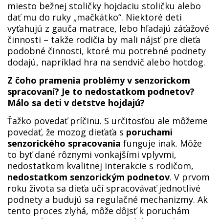
miesto bežnej stoličky hojdaciu stoličku alebo
dať mu do ruky „mačkátko“. Niektoré deti
vyťahujú z gauča matrace, lebo hľadajú záťažové
činnosti – takže rodičia by mali nájsť pre dieťa
podobné činnosti, ktoré mu potrebné podnety
dodajú, napríklad hra na sendvič alebo hotdog.
Z čoho pramenia problémy v senzorickom
spracovaní? Je to nedostatkom podnetov?
Málo sa deti v detstve hojdajú?
Ťažko povedať príčinu. S určitosťou ale môžeme
povedať, že mozog dieťaťa s
poruchami
senzorického spracovania
funguje inak. Môže
to byť dané rôznymi vonkajšími vplyvmi,
nedostatkom kvalitnej interakcie s rodičom,
nedostatkom senzorickým podnetov
. V prvom
roku života sa dieťa učí spracovávať jednotlivé
podnety a budujú sa regulačné mechanizmy. Ak
tento proces zlyhá, môže dôjsť k poruchám