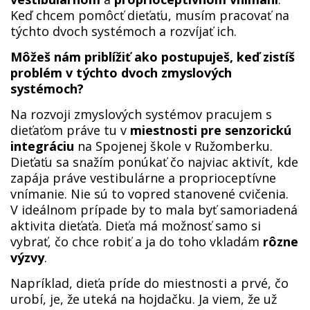
Keď chcem pomôcť dieťaťu, musím pracovať na
týchto dvoch systémoch a rozvíjať ich.
Môžeš nám priblížiť ako postupuješ, keď zistíš
problém v týchto dvoch zmyslových
systémoch?
Na rozvoji zmyslových systémov pracujem s
dieťaťom práve tu v
miestnosti pre senzorickú
integráciu
na Spojenej škole v Ružomberku.
Dieťaťu sa snažím ponúkať čo najviac aktivít, kde
zapája práve vestibulárne a proprioceptívne
vnímanie. Nie sú to vopred stanovené cvičenia.
V ideálnom prípade by to mala byť samoriadená
aktivita dieťaťa. Dieťa má možnosť samo si
vybrať, čo chce robiť a ja do toho vkladám
rôzne
výzvy
.
Napríklad, dieťa príde do miestnosti a prvé, čo
urobí, je, že uteká na hojdačku. Ja viem, že už