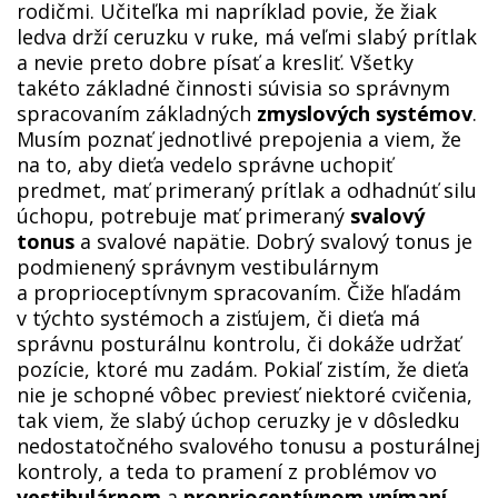
rodičmi. Učiteľka mi napríklad povie, že žiak
ledva drží ceruzku v ruke, má veľmi slabý prítlak
a nevie preto dobre písať a kresliť. Všetky
takéto základné činnosti súvisia so správnym
spracovaním základných
zmyslových systémov
.
Musím poznať jednotlivé prepojenia a viem, že
na to, aby dieťa vedelo správne uchopiť
predmet, mať primeraný prítlak a odhadnúť silu
úchopu, potrebuje mať primeraný
svalový
tonus
a svalové napätie. Dobrý svalový tonus je
podmienený správnym vestibulárnym
a proprioceptívnym spracovaním. Čiže hľadám
v týchto systémoch a zisťujem, či dieťa má
správnu posturálnu kontrolu, či dokáže udržať
pozície, ktoré mu zadám. Pokiaľ zistím, že dieťa
nie je schopné vôbec previesť niektoré cvičenia,
tak viem, že slabý úchop ceruzky je v dôsledku
nedostatočného svalového tonusu a posturálnej
kontroly, a teda to pramení z problémov vo
vestibulárnom
a
proprioceptívnom vnímaní
.