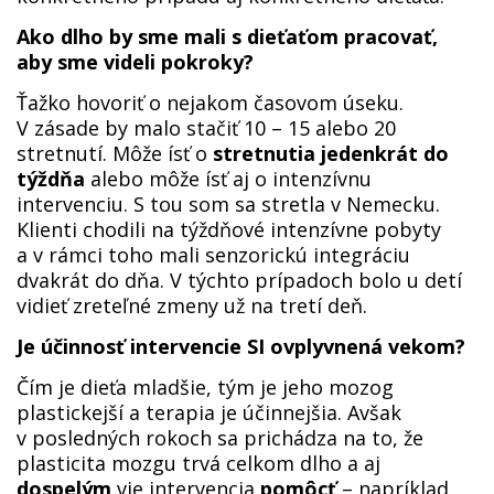
Ako dlho by sme mali s dieťaťom pracovať,
aby sme videli pokroky?
Ťažko hovoriť o nejakom časovom úseku.
V zásade by malo stačiť 10 – 15 alebo 20
stretnutí. Môže ísť o
stretnutia jedenkrát do
týždňa
alebo môže ísť aj o intenzívnu
intervenciu. S tou som sa stretla v Nemecku.
Klienti chodili na týždňové intenzívne pobyty
a v rámci toho mali senzorickú integráciu
dvakrát do dňa. V týchto prípadoch bolo u detí
vidieť zreteľné zmeny už na tretí deň.
Je účinnosť intervencie SI ovplyvnená vekom?
Čím je dieťa mladšie, tým je jeho mozog
plastickejší a terapia je účinnejšia. Avšak
v posledných rokoch sa prichádza na to, že
plasticita mozgu trvá celkom dlho a aj
dospelým
vie intervencia
pomôcť
– napríklad