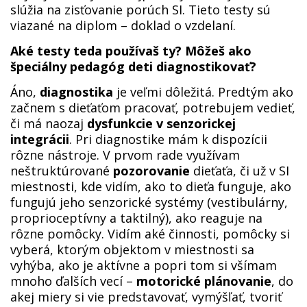
slúžia na zisťovanie porúch SI. Tieto testy sú
viazané na diplom – doklad o vzdelaní.
Aké testy teda používaš ty? Môžeš ako
špeciálny pedagóg deti diagnostikovať?
Áno,
diagnostika
je veľmi dôležitá. Predtým ako
začnem s dieťaťom pracovať, potrebujem vedieť,
či má naozaj
dysfunkcie v senzorickej
integrácii
. Pri diagnostike mám k dispozícii
rôzne nástroje. V prvom rade využívam
neštruktúrované
pozorovanie
dieťaťa, či už v SI
miestnosti, kde vidím, ako to dieťa funguje, ako
fungujú jeho senzorické systémy (vestibulárny,
proprioceptívny a taktilný), ako reaguje na
rôzne pomôcky. Vidím aké činnosti, pomôcky si
vyberá, ktorým objektom v miestnosti sa
vyhýba, ako je aktívne a popri tom si všímam
mnoho ďalších vecí –
motorické plánovanie
, do
akej miery si vie predstavovať, vymýšľať, tvoriť