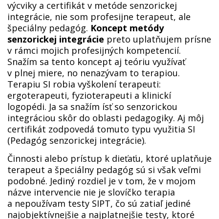
výcviky a certifikát v metóde senzorickej
integrácie, nie som profesijne terapeut, ale
špeciálny pedagóg.
Koncept metódy
senzorickej integrácie
preto uplatňujem prísne
v rámci mojich profesijných kompetencií.
Snažím sa tento koncept aj teóriu využívať
v plnej miere, no nenazývam to terapiou.
Terapiu SI robia vyškolení terapeuti:
ergoterapeuti, fyzioterapeuti a klinickí
logopédi. Ja sa snažím ísť so senzorickou
integráciou skôr do oblasti pedagogiky. Aj môj
certifikát zodpovedá tomuto typu využitia SI
(Pedagóg senzorickej integrácie).
Činnosti alebo prístup k dieťaťu, ktoré uplatňuje
terapeut a špeciálny pedagóg sú si však veľmi
podobné. Jediný rozdiel je v tom, že v mojom
názve intervencie nie je slovíčko terapia
a nepoužívam testy SIPT, čo sú zatiaľ jediné
najobjektívnejšie a najplatnejšie testy, ktoré