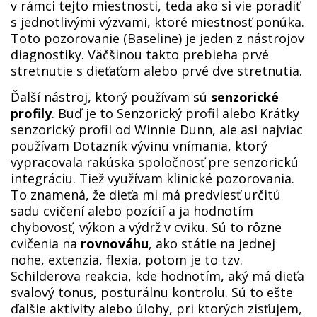
v rámci tejto miestnosti, teda ako si vie poradiť
s jednotlivými výzvami, ktoré miestnosť ponúka.
Toto pozorovanie (Baseline) je jeden z nástrojov
diagnostiky. Väčšinou takto prebieha prvé
stretnutie s dieťaťom alebo prvé dve stretnutia.
Ďalší nástroj, ktorý používam sú
senzorické
profily
. Buď je to Senzorický profil alebo Krátky
senzorický profil od Winnie Dunn, ale asi najviac
používam Dotazník vývinu vnímania, ktorý
vypracovala rakúska spoločnosť pre senzorickú
integráciu. Tiež využívam klinické pozorovania.
To znamená, že dieťa mi má predviesť určitú
sadu cvičení alebo pozícií a ja hodnotím
chybovosť, výkon a výdrž v cviku. Sú to rôzne
cvičenia na
rovnováhu
, ako státie na jednej
nohe, extenzia, flexia, potom je to tzv.
Schilderova reakcia, kde hodnotím, aký má dieťa
svalový tonus, posturálnu kontrolu. Sú to ešte
ďalšie aktivity alebo úlohy, pri ktorých zisťujem,