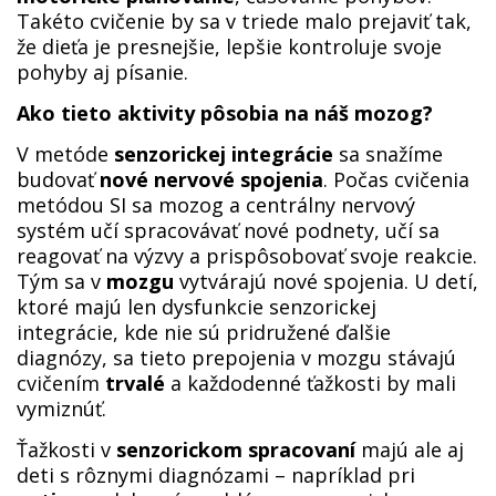
Takéto cvičenie by sa v triede malo prejaviť tak,
že dieťa je presnejšie, lepšie kontroluje svoje
pohyby aj písanie.
Ako tieto aktivity pôsobia na náš mozog?
V metóde
senzorickej integrácie
sa snažíme
budovať
nové nervové spojenia
. Počas cvičenia
metódou SI sa mozog a centrálny nervový
systém učí spracovávať nové podnety, učí sa
reagovať na výzvy a prispôsobovať svoje reakcie.
Tým sa v
mozgu
vytvárajú nové spojenia. U detí,
ktoré majú len dysfunkcie senzorickej
integrácie, kde nie sú pridružené ďalšie
diagnózy, sa tieto prepojenia v mozgu stávajú
cvičením
trvalé
a každodenné ťažkosti by mali
vymiznúť.
Ťažkosti v
senzorickom spracovaní
majú ale aj
deti s rôznymi diagnózami – napríklad pri