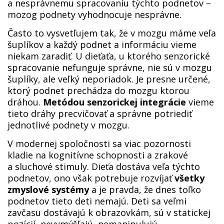
a nesprávnemu spracovaniu týchto podnetov –
mozog podnety vyhodnocuje nesprávne.
Často to vysvetľujem tak, že v mozgu máme veľa
šuplíkov a každý podnet a informáciu vieme
niekam zaradiť. U dieťaťa, u ktorého senzorické
spracovanie nefunguje správne, nie sú v mozgu
šuplíky, ale veľký neporiadok. Je presne určené,
ktorý podnet prechádza do mozgu ktorou
dráhou.
Metódou senzorickej integrácie
vieme
tieto dráhy precvičovať a správne potriediť
jednotlivé podnety v mozgu.
V modernej spoločnosti sa viac pozornosti
kladie na kognitívne schopnosti a zrakové
a sluchové stimuly. Dieťa dostáva veľa týchto
podnetov, ono však potrebuje rozvíjať
všetky
zmyslové systémy
a je pravda, že dnes toľko
podnetov tieto deti nemajú. Deti sa veľmi
zavčasu dostávajú k obrazovkám, sú v statickej
pozícií, nevymýšľajú, nemanipulujú