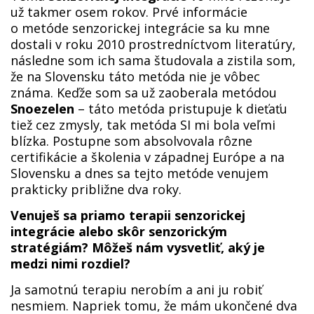
už takmer osem rokov. Prvé informácie
o metóde senzorickej integrácie sa ku mne
dostali v roku 2010 prostredníctvom literatúry,
následne som ich sama študovala a zistila som,
že na Slovensku táto metóda nie je vôbec
známa. Keďže som sa už zaoberala metódou
Snoezelen
– táto metóda pristupuje k dieťaťu
tiež cez zmysly, tak metóda SI mi bola veľmi
blízka. Postupne som absolvovala rôzne
certifikácie a školenia v západnej Európe a na
Slovensku a dnes sa tejto metóde venujem
prakticky približne dva roky.
Venuješ sa priamo terapii senzorickej
integrácie alebo skôr senzorickým
stratégiám? Môžeš nám vysvetliť, aký je
medzi nimi rozdiel?
Ja samotnú terapiu nerobím a ani ju robiť
nesmiem. Napriek tomu, že mám ukončené dva