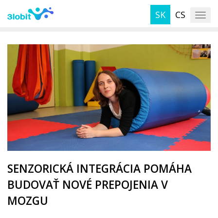
S
SK
CS
k
TOG
i
p
t
o
m
a
i
n
c
o
n
t
e
SENZORICKÁ INTEGRÁCIA POMÁHA
n
BUDOVAŤ NOVÉ PREPOJENIA V
t
MOZGU