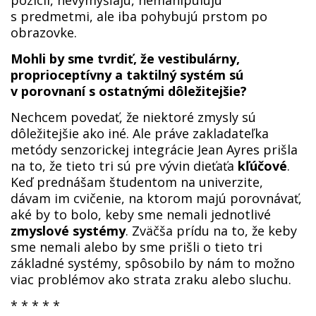
s predmetmi, ale iba pohybujú prstom po
obrazovke.
Mohli by sme tvrdiť, že vestibulárny,
proprioceptívny a taktilný systém sú
v porovnaní s ostatnými dôležitejšie?
Nechcem povedať, že niektoré zmysly sú
dôležitejšie ako iné. Ale práve zakladateľka
metódy senzorickej integrácie Jean Ayres prišla
na to, že tieto tri sú pre vývin dieťaťa
kľúčové
.
Keď prednášam študentom na univerzite,
dávam im cvičenie, na ktorom majú porovnávať,
aké by to bolo, keby sme nemali jednotlivé
zmyslové systémy
. Zväčša prídu na to, že keby
sme nemali alebo by sme prišli o tieto tri
základné systémy, spôsobilo by nám to možno
viac problémov ako strata zraku alebo sluchu.
* * * * *