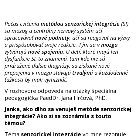
Počas cvičenia
metódou senzorickej integrácie
(SI)
sa mozog a centrálny nervový systém učí
spracovávať
nové podnety
, učí sa reagovať na výzvy
a prispôsobovať svoje reakcie. Tým sa v
mozgu
vytvárajú
nové spojenia
. U detí, ktoré majú len
dysfunkcie SI, to znamená, tam kde nie sú
pridružené ďalšie diagnózy, sa získané nové
prepojenia v mozgu stávajú
trvalými
a každodenné
ťažkosti by mali vymiznúť.
V rozhovore odpovedá na otázky špeciálna
pedagogička PaedDr. Jana Hrčová, PhD.
Janka, ako dlho sa venuješ metóde senzorickej
integrácie? Ako si sa zoznámila s touto
témou?
Téma
senzorickej integrácie
vo mne rezonuje