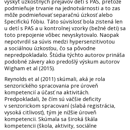
výskyt úzkostných prejavov detí s PAS, pretože
podmieňuje trvanie na jednotvárnosti a to zas
môže podmieňovať separačnú úzkosť alebo
špecifickú fóbiu. Táto súvislosť bola zistená len
u detí s PAS a u kontrolnej vzorky (bežné deti) sa
toto prepojenie vôbec nevyskytovalo. Naopak
nepotvrdil sa súvis medzi hypersenzitivotou
a sociálnou úzkosťou, čo sa pôvodne
nepredpokladalo. Štúdia týchto autorov prináša
podobné závery ako predošlý výskum autorov
Wigham et al (2015).
Reynolds et al (2011) skúmali, aká je rola
senzorického spracovania pre úroveň
kompetencií a účasť na aktivitách.
Predpokladali, že čím sú väčšie deficity
v senzorickom spracovaní (slabá registrácia,
vysoká citlivosť), tým je nižšie úroveň
kompetencii. Skúmala sa široká škála
kompetencii (škola, aktivity, sociálne