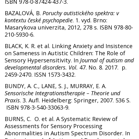
ISBN 978-0-87424-437-3.
BAZALOVÁ, B.
Poruchy autistického spektra: v
kontextu české psychopedie
. 1. vyd. Brno:
Masarykova univerzita, 2012, 278 s. ISBN 978-80-
210-5930-6.
BLACK, K. R. et al. Linking Anxiety and Insistence
on Sameness in Autistic Children: The Role of
Sensory Hypersensitivity. In
Journal of autism and
developmental disorders. Vol.
47. No. 8. 2017. p.
2459-2470. ISSN 1573-3432.
BUNDY, A. C., LANE, S. J., MURRAY, E. A.
Sensorische Integrationstherapie – Theorie und
Praxis
. 3. Aufl. Heidelberg: Springer, 2007. 536 S.
ISBN 978-3-540-33063-9.
BURNS, C. O. et al. A Systematic Review of
Assessments for Sensory Processing
Abnormalities in Autism Spectrum Disorder. In