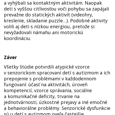
a vyhýbali sa kontaktným aktivitám. Naopak
deti s vyššou citlivosťou voči pohybu sa zapájali
prevažne do statických aktivít (videohry,
kreslenie, skladanie puzzle…). Podobné aktivity
volili aj deti s nízkou energiou, pretože si
nevyžadovali námahu ani motorickú
koordináciu.
Záver
Všetky štúdie potvrdili atypické vzorce
v senzorickom spracovaní detí s autizmom a ich
prepojenie s problémami v každodennom
fungovaní: účasť na aktivitách, úroveň
kompetencií, vzorce správania, sociálne
a komunikačné deficity, trvanie na
jednotvárnosti, úzkostné prejavy a iné emočné
a behaviorálne problémy. Senzorické dysfunkcie
sú u detí s autizmom oveľa častejšie