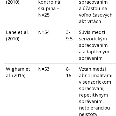
(2010)
kontrolná
spracovaním
skupina –
a účasťou na
N=25
voľno časových
aktivitách
Lane et al.
N=54
3-
Súvis medzi
(2010)
9,5
senzorickým
spracovaním
a adaptívnym
správaním
Wigham et
N=53
8-
Vzťah medzi
al. (2015)
16
abnormalitami
v senzorickom
spracovaní,
repetitívnym
správaním,
netoleranciou
neistoty