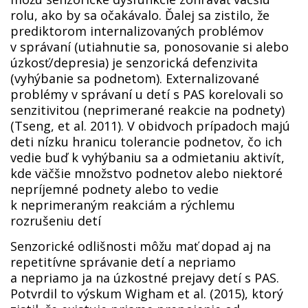
rolu, ako by sa očakávalo. Ďalej sa zistilo, že
prediktorom internalizovaných problémov
v správaní (utiahnutie sa, ponosovanie si alebo
úzkosť/depresia) je senzorická defenzivita
(vyhýbanie sa podnetom). Externalizované
problémy v správaní u detí s PAS korelovali so
senzitivitou (neprimerané reakcie na podnety)
(Tseng, et al. 2011). V obidvoch prípadoch majú
deti nízku hranicu tolerancie podnetov, čo ich
vedie buď k vyhýbaniu sa a odmietaniu aktivít,
kde väčšie množstvo podnetov alebo niektoré
nepríjemné podnety alebo to vedie
k neprimeraným reakciám a rýchlemu
rozrušeniu detí
Senzorické odlišnosti môžu mať dopad aj na
repetitívne správanie detí a nepriamo
a nepriamo ja na úzkostné prejavy detí s PAS.
Potvrdil to výskum Wigham et al. (2015), ktorý