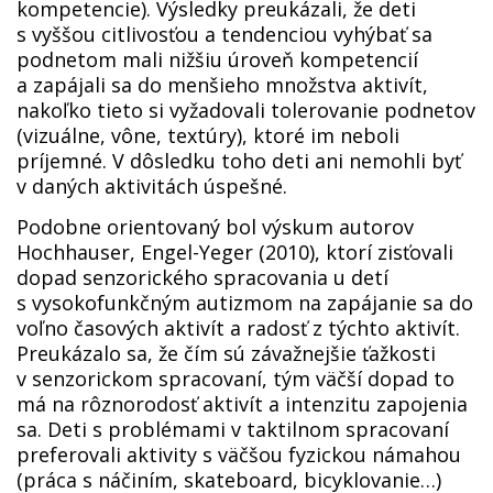
kompetencie). Výsledky preukázali, že deti
s vyššou citlivosťou a tendenciou vyhýbať sa
podnetom mali nižšiu úroveň kompetencií
a zapájali sa do menšieho množstva aktivít,
nakoľko tieto si vyžadovali tolerovanie podnetov
(vizuálne, vône, textúry), ktoré im neboli
príjemné. V dôsledku toho deti ani nemohli byť
v daných aktivitách úspešné.
Podobne orientovaný bol výskum autorov
Hochhauser, Engel-Yeger (2010), ktorí zisťovali
dopad senzorického spracovania u detí
s vysokofunkčným autizmom na zapájanie sa do
voľno časových aktivít a radosť z týchto aktivít.
Preukázalo sa, že čím sú závažnejšie ťažkosti
v senzorickom spracovaní, tým väčší dopad to
má na rôznorodosť aktivít a intenzitu zapojenia
sa. Deti s problémami v taktilnom spracovaní
preferovali aktivity s väčšou fyzickou námahou
(práca s náčiním, skateboard, bicyklovanie…)