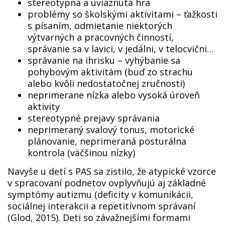
stereotypná a uviaznutá hra
problémy so školskými aktivitami – ťažkosti
s písaním, odmietanie niektorých
výtvarných a pracovných činností,
správanie sa v lavici, v jedálni, v telocvični…
správanie na ihrisku – vyhýbanie sa
pohybovým aktivitám (buď zo strachu
alebo kvôli nedostatočnej zručnosti)
neprimerane nízka alebo vysoká úroveň
aktivity
stereotypné prejavy správania
neprimeraný svalový tonus, motorické
plánovanie, neprimeraná posturálna
kontrola (väčšinou nízky)
Navyše u detí s PAS sa zistilo, že atypické vzorce
v spracovaní podnetov ovplyvňujú aj základné
symptómy autizmu (deficity v komunikácii,
sociálnej interakcii a repetitívnom správaní
(Glod, 2015). Deti so závažnejšími formami