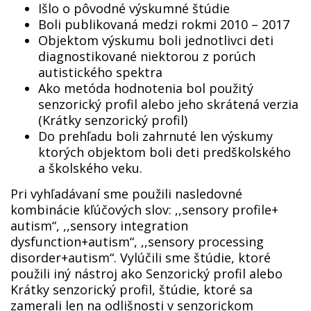
Išlo o pôvodné výskumné štúdie
Boli publikovaná medzi rokmi 2010 – 2017
Objektom výskumu boli jednotlivci deti
diagnostikované niektorou z porúch
autistického spektra
Ako metóda hodnotenia bol použitý
senzorický profil alebo jeho skrátená verzia
(Krátky senzorický profil)
Do prehľadu boli zahrnuté len výskumy
ktorých objektom boli deti predškolského
a školského veku.
Pri vyhľadávaní sme použili nasledovné
kombinácie kľúčových slov: ,,sensory profile+
autism“, ,,sensory integration
dysfunction+autism“, ,,sensory processing
disorder+autism“. Vylúčili sme štúdie, ktoré
použili iný nástroj ako Senzorický profil alebo
Krátky senzorický profil, štúdie, ktoré sa
zamerali len na odlišnosti v senzorickom