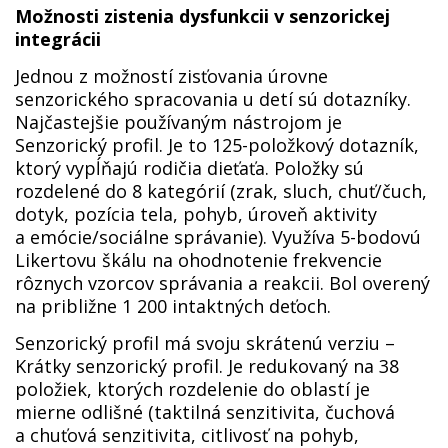
Možnosti zistenia dysfunkcii v senzorickej
integrácii
Jednou z možností zisťovania úrovne
senzorického spracovania u detí sú dotazníky.
Najčastejšie používaným nástrojom je
Senzorický profil. Je to 125-položkový dotazník,
ktorý vypĺňajú rodičia dieťaťa. Položky sú
rozdelené do 8 kategórií (zrak, sluch, chuť/čuch,
dotyk, pozícia tela, pohyb, úroveň aktivity
a emócie/sociálne správanie). Využíva 5-bodovú
Likertovu škálu na ohodnotenie frekvencie
rôznych vzorcov správania a reakcii. Bol overený
na približne 1 200 intaktných deťoch.
Senzorický profil má svoju skrátenú verziu –
Krátky senzorický profil. Je redukovaný na 38
položiek, ktorých rozdelenie do oblastí je
mierne odlišné (taktilná senzitivita, čuchová
a chuťová senzitivita, citlivosť na pohyb,