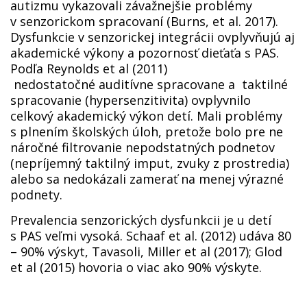
autizmu vykazovali závažnejšie problémy
v senzorickom spracovaní (Burns, et al. 2017).
Dysfunkcie v senzorickej integrácii ovplyvňujú aj
akademické výkony a pozornosť dieťaťa s PAS.
Podľa Reynolds et al (2011)
nedostatočné auditívne spracovane a taktilné
spracovanie (hypersenzitivita) ovplyvnilo
celkový akademický výkon detí. Mali problémy
s plnením školských úloh, pretože bolo pre ne
náročné filtrovanie nepodstatných podnetov
(nepríjemný taktilný imput, zvuky z prostredia)
alebo sa nedokázali zamerať na menej výrazné
podnety.
Prevalencia senzorických dysfunkcii je u detí
s PAS veľmi vysoká. Schaaf et al. (2012) udáva 80
– 90% výskyt, Tavasoli, Miller et al (2017); Glod
et al (2015) hovoria o viac ako 90% výskyte.