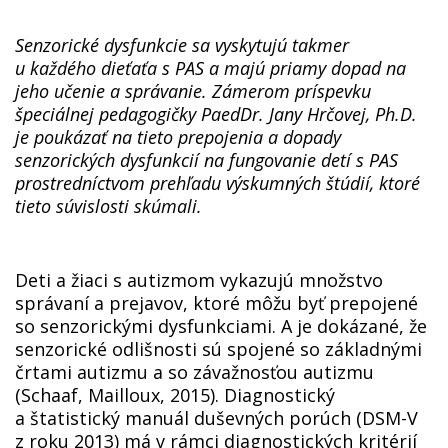
Senzorické dysfunkcie sa vyskytujú takmer
u každého dieťaťa s PAS a majú priamy dopad na
jeho učenie a správanie. Zámerom príspevku
špeciálnej pedagogičky PaedDr. Jany Hrčovej, Ph.D.
je poukázať na tieto prepojenia a dopady
senzorických dysfunkcií na fungovanie detí s PAS
prostredníctvom prehľadu výskumných štúdií, ktoré
tieto súvislosti skúmali.
Deti a žiaci s autizmom vykazujú množstvo
správaní a prejavov, ktoré môžu byť prepojené
so senzorickými dysfunkciami. A je dokázané, že
senzorické odlišnosti sú spojené so základnými
črtami autizmu a so závažnosťou autizmu
(Schaaf, Mailloux, 2015). Diagnostický
a štatistický manuál duševných porúch (DSM-V
z roku 2013) má v rámci diagnostických kritérií