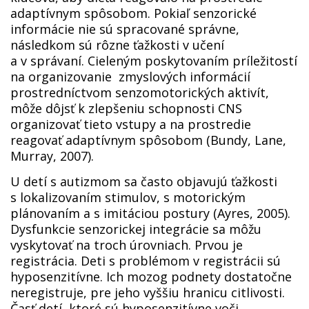
adaptívnym spôsobom. Pokiaľ senzorické
informácie nie sú spracované správne,
následkom sú rôzne ťažkosti v učení
a v správaní. Cieleným poskytovaním príležitostí
na organizovanie zmyslových informácií
prostredníctvom senzomotorických aktivít,
môže dôjsť k zlepšeniu schopnosti CNS
organizovať tieto vstupy a na prostredie
reagovať adaptívnym spôsobom (Bundy, Lane,
Murray, 2007).
U detí s autizmom sa často objavujú ťažkosti
s lokalizovaním stimulov, s motorickým
plánovaním a s imitáciou postury (Ayres, 2005).
Dysfunkcie senzorickej integrácie sa môžu
vyskytovať na troch úrovniach. Prvou je
registrácia. Deti s problémom v registrácii sú
hyposenzitívne. Ich mozog podnety dostatočne
neregistruje, pre jeho vyššiu hranicu citlivosti.
Časť detí, ktoré sú hyposenzitívne voči