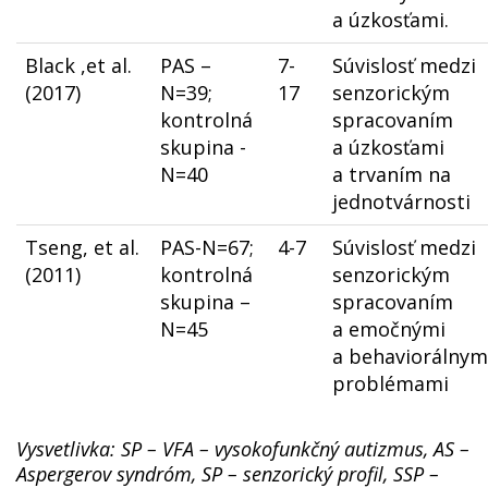
a úzkosťami.
Black ,et al.
PAS –
7-
Súvislosť medzi
(2017)
N=39;
17
senzorickým
kontrolná
spracovaním
skupina -
a úzkosťami
N=40
a trvaním na
jednotvárnosti
Tseng, et al.
PAS-N=67;
4-7
Súvislosť medzi
(2011)
kontrolná
senzorickým
skupina –
spracovaním
N=45
a emočnými
a behaviorálnym
problémami
Vysvetlivka: SP – VFA – vysokofunkčný autizmus, AS –
Aspergerov syndróm, SP – senzorický profil, SSP –