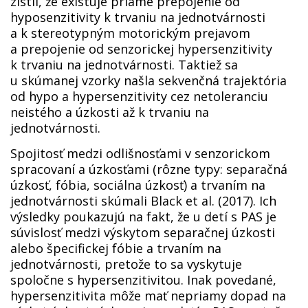
zistil, že existuje priame prepojenie od
hyposenzitivity k trvaniu na jednotvárnosti
a k stereotypným motorickým prejavom
a prepojenie od senzorickej hypersenzitivity
k trvaniu na jednotvárnosti. Taktiež sa
u skúmanej vzorky našla sekvenčná trajektória
od hypo a hypersenzitivity cez netoleranciu
neistého a úzkosti až k trvaniu na
jednotvárnosti.
Spojitosť medzi odlišnosťami v senzorickom
spracovaní a úzkosťami (rôzne typy: separačná
úzkosť, fóbia, sociálna úzkosť) a trvaním na
jednotvárnosti skúmali Black et al. (2017). Ich
výsledky poukazujú na fakt, že u detí s PAS je
súvislosť medzi výskytom separačnej úzkosti
alebo špecifickej fóbie a trvaním na
jednotvárnosti, pretože to sa vyskytuje
spoločne s hypersenzitivitou. Inak povedané,
hypersenzitivita môže mať nepriamy dopad na