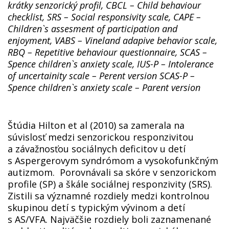
krátky senzorický profil, CBCL – Child behaviour
checklist, SRS – Social responsivity scale, CAPE –
Children`s assesment of participation and
enjoyment, VABS – Vineland adapive behavior scale,
RBQ – Repetitive behaviour questionnaire, SCAS –
Spence children`s anxiety scale, IUS-P – Intolerance
of uncertainity scale – Perent version SCAS-P –
Spence children`s anxiety scale – Parent version
Štúdia Hilton et al (2010) sa zamerala na
súvislosť medzi senzorickou responzivitou
a závažnosťou sociálnych deficitov u detí
s Aspergerovym syndrómom a vysokofunkčným
autizmom. Porovnávali sa skóre v senzorickom
profile (SP) a škále sociálnej responzivity (SRS).
Zistili sa významné rozdiely medzi kontrolnou
skupinou detí s typickým vývinom a detí
s AS/VFA. Najväčšie rozdiely boli zaznamenané