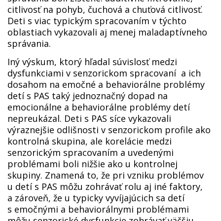
citlivosť na pohyb, čuchová a chuťová citlivosť.
Deti s viac typickým spracovaním v týchto
oblastiach vykazovali aj menej maladaptívneho
správania.
Iný výskum, ktorý hľadal súvislosť medzi
dysfunkciami v senzorickom spracovaní a ich
dosahom na emočné a behaviorálne problémy
detí s PAS taký jednoznačný dopad na
emocionálne a behaviorálne problémy detí
nepreukázal. Deti s PAS síce vykazovali
výraznejšie odlišnosti v senzorickom profile ako
kontrolná skupina, ale korelácie medzi
senzorickým spracovaním a uvedenými
problémami boli nižšie ako u kontrolnej
skupiny. Znamená to, že pri vzniku problémov
u detí s PAS môžu zohrávať rolu aj iné faktory,
a zároveň, že u typicky vyvíjajúcich sa detí
s emočnými a behaviorálnymi problémami
môžu senzorické dysfunkcie zohrávať väčšiu