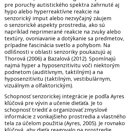
pre poruchy autistického spektra zahrnuté aj
hypo alebo hyperreaktívne reakcie na
senzorický imput alebo nezvyčajný záujem
o senzorické aspekty prostredia, ako sú
napríklad neprimerané reakcie na zvuky alebo
textúry, ovoniavanie a dotýkanie sa predmetov,
prípadne fascinácia svetlo a pohybom. Na
odlišnosti v oblasti senzoriky poukazujú aj
Thorová (2006) a Bazalová (2012). Spomínajú
najmä hyper a hyposenzitivitu voči niektorým
podnetom (auditívnym, taktilným) a na
hyposenzitivitu (taktilným, vestibulárnym,
vizuálnym a olfaktorickým).
Schopnosť senzorickej integrácie je podľa Ayres
kľúčová pre vývin a učenie dieťaťa. Je to
schopnosť triediť a organizovať zmyslové
informácie z vonkajšieho prostredia a vlastného
tela za účelom použitia (Ayres, 2005). Je rovnako
kľúčová, aby dieťa reagovalo na prostredie