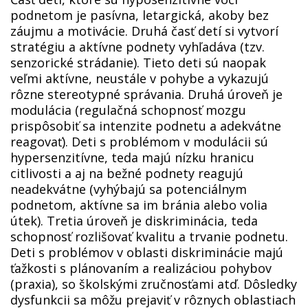
podnetom je pasívna, letargická, akoby bez
záujmu a motivácie. Druhá časť detí si vytvorí
stratégiu a aktívne podnety vyhľadáva (tzv.
senzorické strádanie). Tieto deti sú naopak
veľmi aktívne, neustále v pohybe a vykazujú
rôzne stereotypné správania. Druhá úroveň je
modulácia (regulačná schopnosť mozgu
prispôsobiť sa intenzite podnetu a adekvátne
reagovať). Deti s problémom v modulácii sú
hypersenzitívne, teda majú nízku hranicu
citlivosti a aj na bežné podnety reagujú
neadekvátne (vyhýbajú sa potenciálnym
podnetom, aktívne sa im bránia alebo volia
útek). Tretia úroveň je diskriminácia, teda
schopnosť rozlišovať kvalitu a trvanie podnetu.
Deti s problémov v oblasti diskriminácie majú
ťažkosti s plánovaním a realizáciou pohybov
(praxia), so školskými zručnosťami atď. Dôsledky
dysfunkcii sa môžu prejaviť v rôznych oblastiach