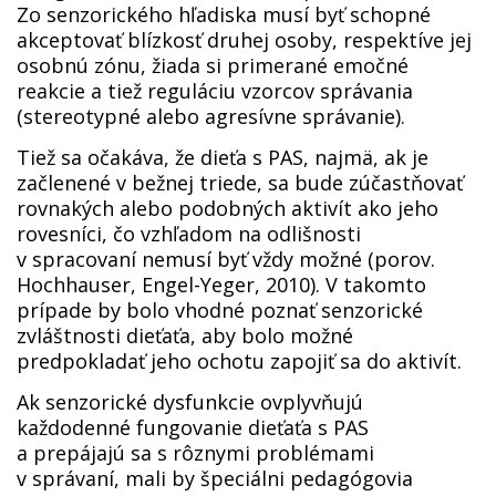
Zo senzorického hľadiska musí byť schopné
akceptovať blízkosť druhej osoby, respektíve jej
osobnú zónu, žiada si primerané emočné
reakcie a tiež reguláciu vzorcov správania
(stereotypné alebo agresívne správanie).
Tiež sa očakáva, že dieťa s PAS, najmä, ak je
začlenené v bežnej triede, sa bude zúčastňovať
rovnakých alebo podobných aktivít ako jeho
rovesníci, čo vzhľadom na odlišnosti
v spracovaní nemusí byť vždy možné (porov.
Hochhauser, Engel-Yeger, 2010). V takomto
prípade by bolo vhodné poznať senzorické
zvláštnosti dieťaťa, aby bolo možné
predpokladať jeho ochotu zapojiť sa do aktivít.
Ak senzorické dysfunkcie ovplyvňujú
každodenné fungovanie dieťaťa s PAS
a prepájajú sa s rôznymi problémami
v správaní, mali by špeciálni pedagógovia