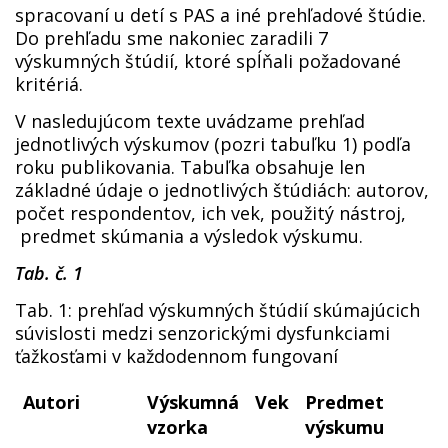
spracovaní u detí s PAS a iné prehľadové štúdie.
Do prehľadu sme nakoniec zaradili 7
výskumných štúdií, ktoré spĺňali požadované
kritériá.
V nasledujúcom texte uvádzame prehľad
jednotlivých výskumov (pozri tabuľku 1) podľa
roku publikovania. Tabuľka obsahuje len
základné údaje o jednotlivých štúdiách: autorov,
počet respondentov, ich vek, použitý nástroj,
predmet skúmania a výsledok výskumu.
Tab. č. 1
Tab. 1: prehľad výskumných štúdií skúmajúcich
súvislosti medzi senzorickými dysfunkciami
ťažkosťami v každodennom fungovaní
Autori
Výskumná
Vek
Predmet
vzorka
výskumu