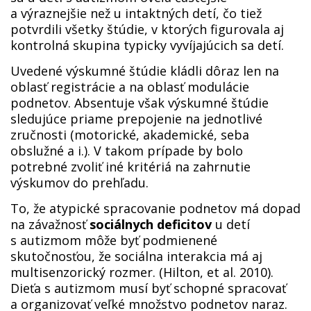
a výraznejšie než u intaktných detí, čo tiež
potvrdili všetky štúdie, v ktorých figurovala aj
kontrolná skupina typicky vyvíjajúcich sa detí.
Uvedené výskumné štúdie kládli dôraz len na
oblasť registrácie a na oblasť modulácie
podnetov. Absentuje však výskumné štúdie
sledujúce priame prepojenie na jednotlivé
zručnosti (motorické, akademické, seba
obslužné a i.). V takom prípade by bolo
potrebné zvoliť iné kritériá na zahrnutie
výskumov do prehľadu.
To, že atypické spracovanie podnetov má dopad
na závažnosť
sociálnych deficitov
u detí
s autizmom môže byť podmienené
skutočnosťou, že sociálna interakcia má aj
multisenzorický rozmer. (Hilton, et al. 2010).
Dieťa s autizmom musí byť schopné spracovať
a organizovať veľké množstvo podnetov naraz.