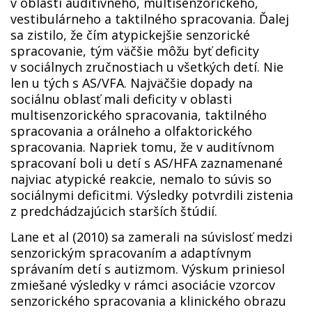
v oblasti auditívneho, multisenzorického,
vestibulárneho a taktilného spracovania. Ďalej
sa zistilo, že čím atypickejšie senzorické
spracovanie, tým väčšie môžu byť deficity
v sociálnych zručnostiach u všetkých detí. Nie
len u tých s AS/VFA. Najväčšie dopady na
sociálnu oblasť mali deficity v oblasti
multisenzorického spracovania, taktilného
spracovania a orálneho a olfaktorického
spracovania. Napriek tomu, že v auditívnom
spracovaní boli u detí s AS/HFA zaznamenané
najviac atypické reakcie, nemalo to súvis so
sociálnymi deficitmi. Výsledky potvrdili zistenia
z predchádzajúcich starších štúdií.
Lane et al (2010) sa zamerali na súvislosť medzi
senzorickým spracovaním a adaptívnym
správaním detí s autizmom. Výskum priniesol
zmiešané výsledky v rámci asociácie vzorcov
senzorického spracovania a klinického obrazu