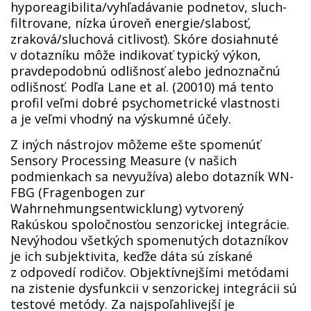
hyporeagibilita/vyhľadávanie podnetov, sluch-
filtrovane, nízka úroveň energie/slabosť,
zraková/sluchová citlivosť). Skóre dosiahnuté
v dotazníku môže indikovať typický výkon,
pravdepodobnú odlišnosť alebo jednoznačnú
odlišnosť. Podľa Lane et al. (20010) má tento
profil veľmi dobré psychometrické vlastnosti
a je veľmi vhodný na výskumné účely.
Z iných nástrojov môžeme ešte spomenúť
Sensory Processing Measure (v našich
podmienkach sa nevyužíva) alebo dotazník WN-
FBG (Fragenbogen zur
Wahrnehmungsentwicklung) vytvorený
Rakúskou spoločnosťou senzorickej integrácie.
Nevýhodou všetkých spomenutých dotazníkov
je ich subjektivita, keďže dáta sú získané
z odpovedí rodičov. Objektívnejšími metódami
na zistenie dysfunkcii v senzorickej integrácii sú
testové metódy. Za najspoľahlivejší je