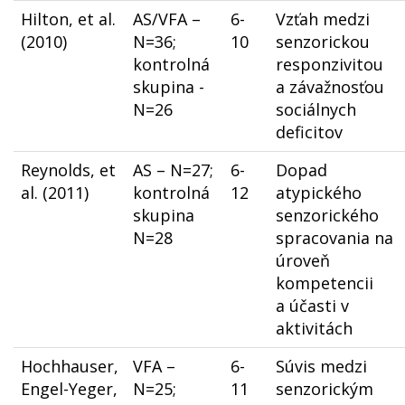
Hilton, et al.
AS/VFA –
6-
Vzťah medzi
(2010)
N=36;
10
senzorickou
kontrolná
responzivitou
skupina -
a závažnosťou
N=26
sociálnych
deficitov
Reynolds, et
AS – N=27;
6-
Dopad
al. (2011)
kontrolná
12
atypického
skupina
senzorického
N=28
spracovania na
úroveň
kompetencii
a účasti v
aktivitách
Hochhauser,
VFA –
6-
Súvis medzi
Engel-Yeger,
N=25;
11
senzorickým